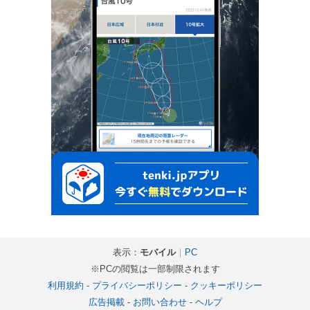
表示：
モバイル
｜
PC
※PCの閲覧は一部制限されます
利用規約
-
プライバシーポリシー
-
クッキーポリシー
広告掲載
-
お問い合わせ
-
ヘルプ