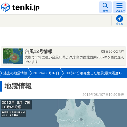
tenki.jp
検索
メニュー
現在地
台風13号情報
08日20:00現在
大型で非常に強い台風13号が久米島の西北西約200kmを西に進ん
でいます
過去の地震情報
2012年08月07日
10時45分頃発生した地震(最大震度1)
地震情報
2012年08月07日10:50発表