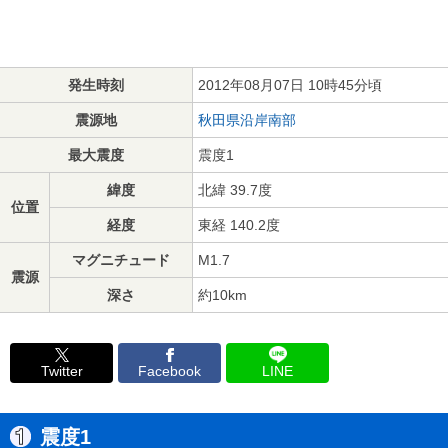
発生時刻
2012年08月07日 10時45分頃
震源地
秋田県沿岸南部
最大震度
震度1
緯度
北緯 39.7度
位置
経度
東経 140.2度
マグニチュード
M1.7
震源
深さ
約10km
Twitter
Facebook
LINE
震度1