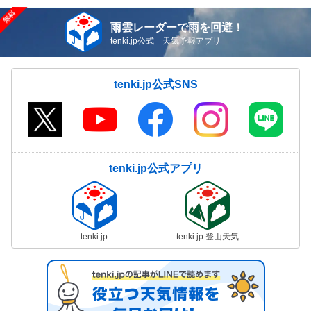
雨雲レーダーで雨を回避！
tenki.jp公式 天気予報アプリ
tenki.jp公式SNS
tenki.jp公式アプリ
tenki.jp
tenki.jp 登山天気