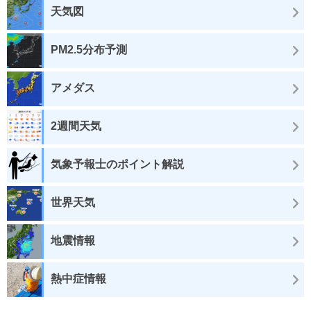
天気図
PM2.5分布予測
アメダス
2週間天気
気象予報士のポイント解説
世界天気
地震情報
熱中症情報