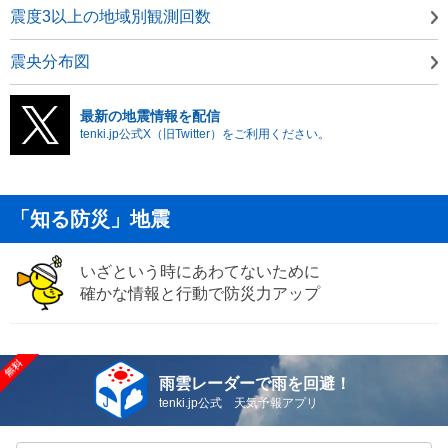
震度3以上の地域別観測回数
震央分布図
最新の地震情報を配信
tenki.jp公式X（旧Twitter）をご利用ください。
「知る防災」地震
いざという時にあわてないために
確かな情報と行動で防災力アップ
雨雲レーダーで雨を回避！
tenki.jp公式 天気予報アプリ