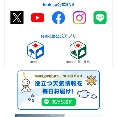
tenki.jp公式SNS
tenki.jp公式アプリ
tenki.jp
tenki.jp 登山天気