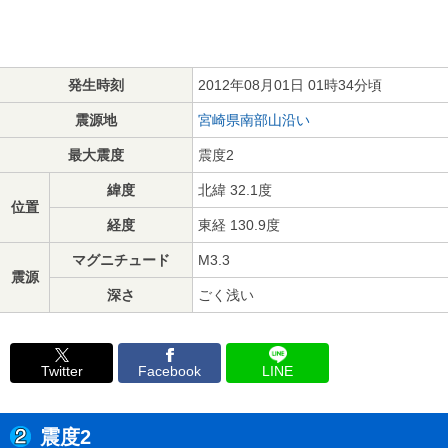
発生時刻
2012年08月01日 01時34分頃
震源地
宮崎県南部山沿い
最大震度
震度2
緯度
北緯 32.1度
位置
経度
東経 130.9度
マグニチュード
M3.3
震源
深さ
ごく浅い
Twitter
Facebook
LINE
震度2