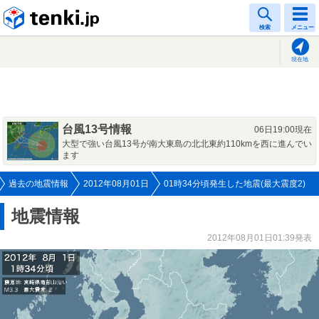
tenki.jp
検索
メニュー
現在地
台風13号情報
06日19:00現在
大型で強い台風13号が南大東島の北北東約110kmを西に進んでい
ます
過去の地震情報
2012年08月01日
01時34分頃発生した地震(最大震度2)
地震情報
2012年08月01日01:39発表