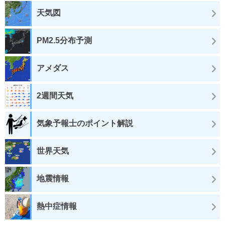
天気図
PM2.5分布予測
アメダス
2週間天気
気象予報士のポイント解説
世界天気
地震情報
熱中症情報