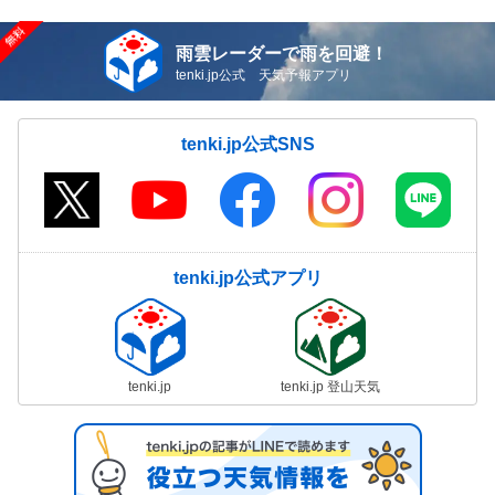
雨雲レーダーで雨を回避！
tenki.jp公式 天気予報アプリ
tenki.jp公式SNS
tenki.jp公式アプリ
tenki.jp
tenki.jp 登山天気