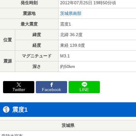
発生時刻
2012年07月25日 19時50分頃
震源地
茨城県南部
最大震度
震度1
緯度
北緯 36.2度
位置
経度
東経 139.8度
マグニチュード
M3.1
震源
深さ
約50km
Twitter
Facebook
LINE
震度1
茨城県
常陸大宮市