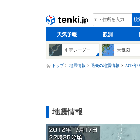
tenki.jp
検
天気予報
観測
雨雲レーダー
天気図
トップ
地震情報
過去の地震情報
2012年
地震情報