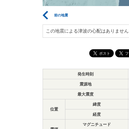
前の地震
この地震による津波の心配はありません
発生時刻
震源地
最大震度
緯度
位置
経度
マグニチュード