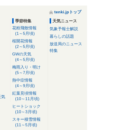
tenki.jpトップ
季節特集
天気ニュース
花粉飛散情報
気象予報士解説
(1～5月頃)
暮らしの話題
桜開花情報
放送局のニュース
(2～5月頃)
特集
GWの天気
(4～5月頃)
梅雨入り・明け
(5～7月頃)
熱中症情報
(4～9月頃)
紅葉見頃情報
天気
(10～11月頃)
ヒートショック
(10～3月頃)
スキー積雪情報
(11～5月頃)