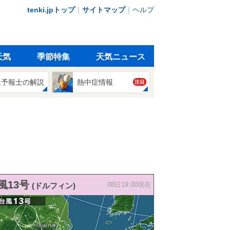
tenki.jpトップ
｜
サイトマップ
｜
ヘルプ
天気
季節特集
天気ニュース
象予報士の解説
熱中症情報
注目
風13号
(ドルフィン)
08日19:00現在