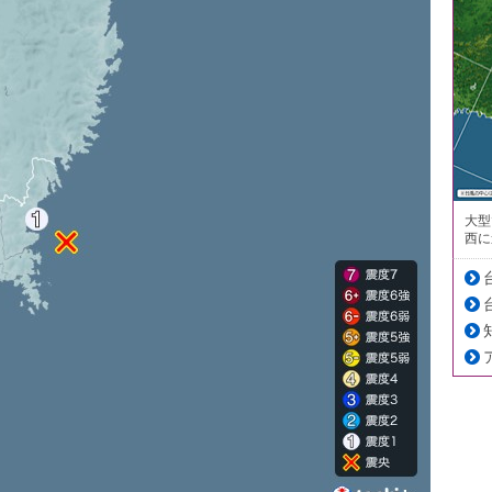
大型
西に