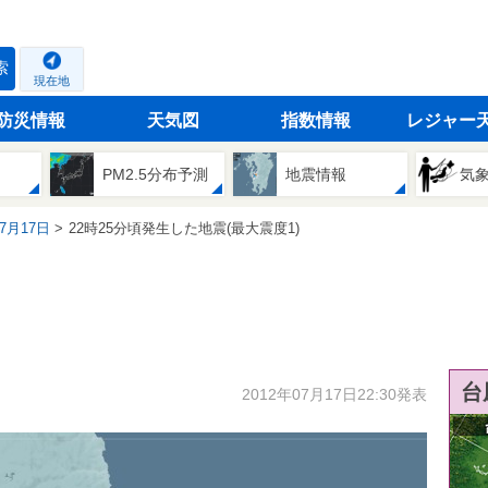
索
現在地
防災情報
天気図
指数情報
レジャー
PM2.5分布予測
地震情報
気
07月17日
22時25分頃発生した地震(最大震度1)
台
2012年07月17日22:30発表