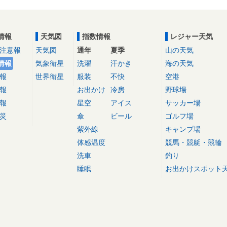
情報
天気図
指数情報
レジャー天気
注意報
天気図
通年
夏季
山の天気
情報
気象衛星
洗濯
汗かき
海の天気
報
世界衛星
服装
不快
空港
報
お出かけ
冷房
野球場
報
星空
アイス
サッカー場
災
傘
ビール
ゴルフ場
紫外線
キャンプ場
体感温度
競馬・競艇・競輪
洗車
釣り
睡眠
お出かけスポット