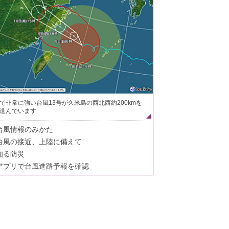
で非常に強い台風13号が久米島の西北西約200kmを
進んでいます
台風情報のみかた
台風の接近、上陸に備えて
知る防災
アプリで台風進路予報を確認