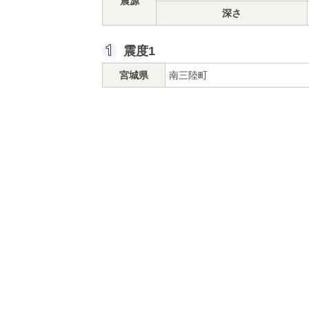
震源
深さ
震度1
宮城県
南三陸町