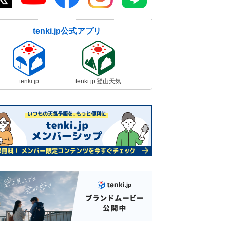
tenki.jp公式アプリ
tenki.jp
tenki.jp 登山天気