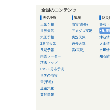
全国のコンテンツ
天気予報
観測
防災
天気予報
雨雲(過去)
警報・
世界天気
アメダス実況
地震
気圧予報
実況天気
津波情
2週間天気
過去天気
火山情
長期予報
雷(実況)
台風情
雨雲レーダー
知る防
積雪マップ
PM2.5分布予測
世界の雨雲
雷(予報)
道路気象
黄砂情報