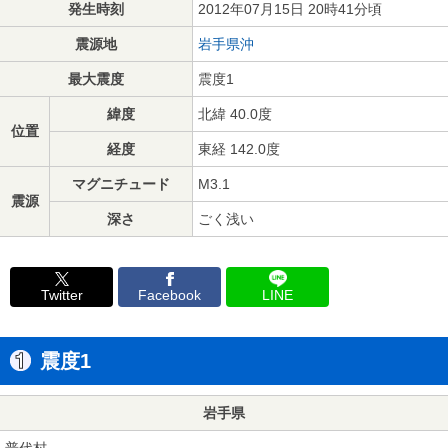
発生時刻
2012年07月15日 20時41分頃
震源地
岩手県沖
最大震度
震度1
緯度
北緯 40.0度
位置
経度
東経 142.0度
マグニチュード
M3.1
震源
深さ
ごく浅い
Twitter
Facebook
LINE
震度1
岩手県
普代村