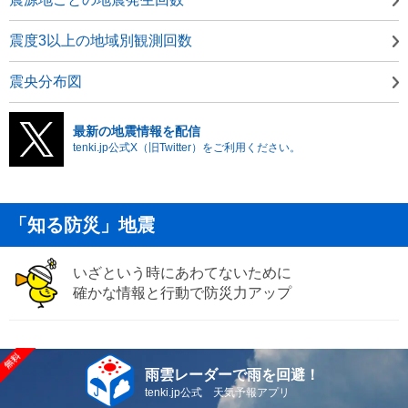
震度3以上の地域別観測回数
震央分布図
最新の地震情報を配信
tenki.jp公式X（旧Twitter）をご利用ください。
「知る防災」地震
いざという時にあわてないために
確かな情報と行動で防災力アップ
雨雲レーダーで雨を回避！
tenki.jp公式 天気予報アプリ