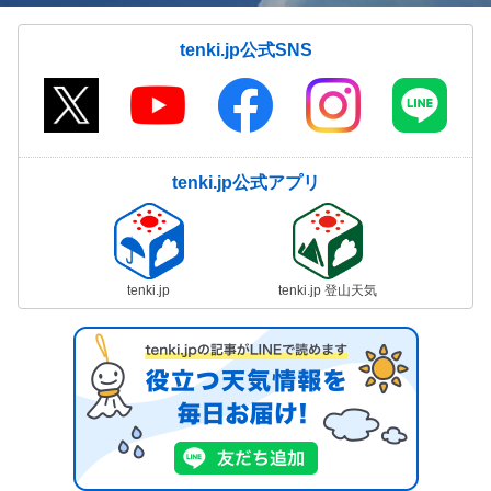
tenki.jp公式SNS
tenki.jp公式アプリ
tenki.jp
tenki.jp 登山天気