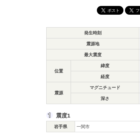
発生時刻
震源地
最大震度
緯度
位置
経度
マグニチュード
震源
深さ
震度1
岩手県
一関市