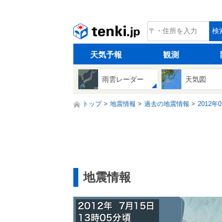
tenki.jp
検
天気予報
観測
雨雲レーダー
天気図
トップ
地震情報
過去の地震情報
2012年
地震情報