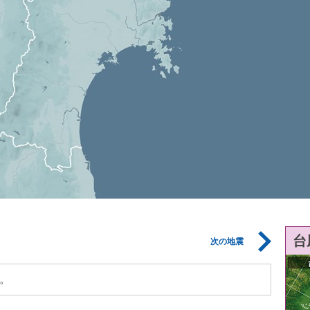
台
次の地震
。