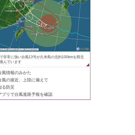
で非常に強い台風13号が久米島の北約100kmを西北
進んでいます
台風情報のみかた
台風の接近、上陸に備えて
知る防災
アプリで台風進路予報を確認