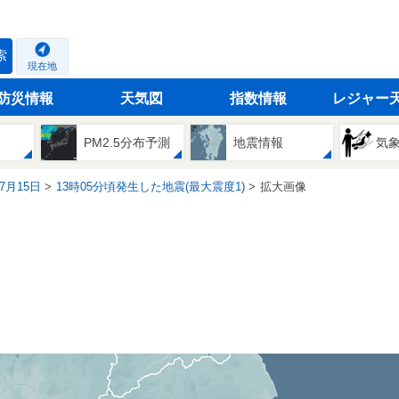
索
現在地
防災情報
天気図
指数情報
レジャー
PM2.5分布予測
地震情報
気
07月15日
13時05分頃発生した地震(最大震度1)
拡大画像