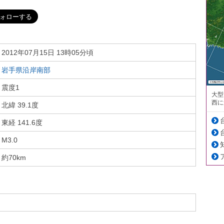
2012年07月15日 13時05分頃
岩手県沿岸南部
震度1
大型
西に
北緯 39.1度
東経 141.6度
M3.0
約70km