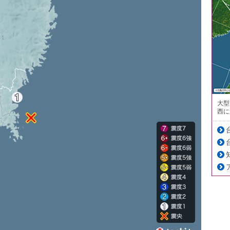
大型
西に