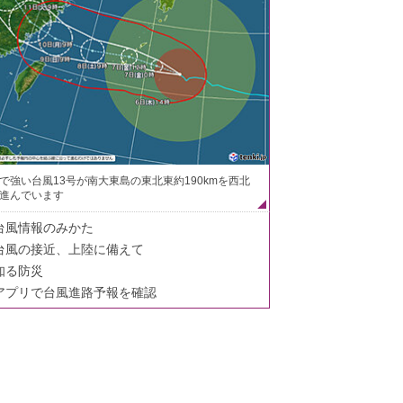
で強い台風13号が南大東島の東北東約190kmを西北
進んでいます
台風情報のみかた
台風の接近、上陸に備えて
知る防災
アプリで台風進路予報を確認