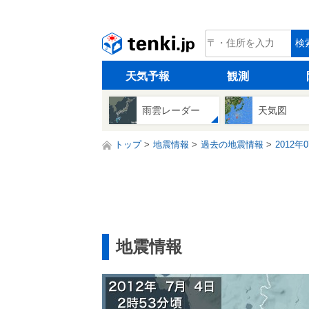
tenki.jp
検
天気予報
観測
雨雲レーダー
天気図
トップ
地震情報
過去の地震情報
2012年
地震情報