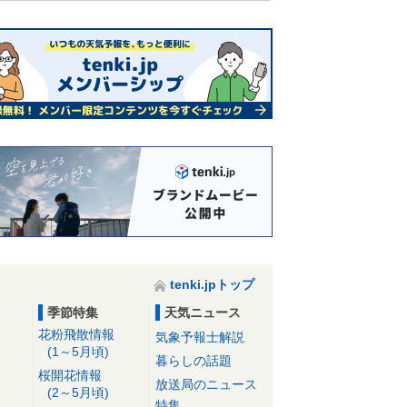
tenki.jpトップ
季節特集
天気ニュース
花粉飛散情報
気象予報士解説
(1～5月頃)
暮らしの話題
桜開花情報
放送局のニュース
(2～5月頃)
特集