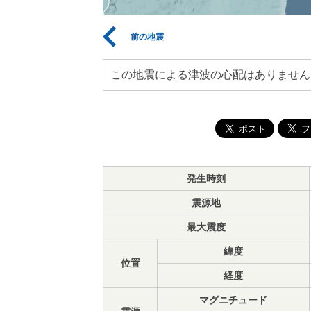
前の地震
この地震による津波の心配はありません
発生時刻
震源地
最大震度
緯度
位置
経度
マグニチュード