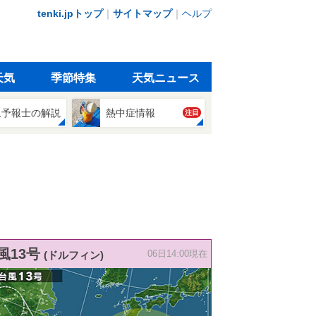
tenki.jpトップ
｜
サイトマップ
｜
ヘルプ
天気
季節特集
天気ニュース
象予報士の解説
熱中症情報
注目
風13号
(ドルフィン)
06日14:00現在