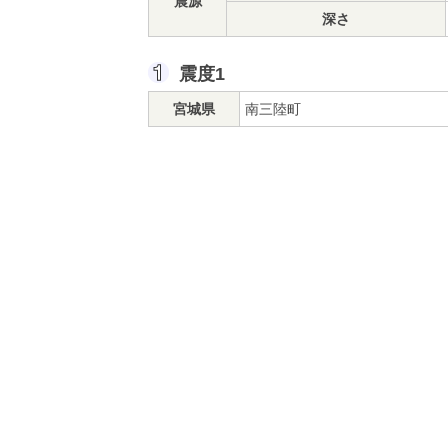
震源
深さ
震度1
宮城県
南三陸町