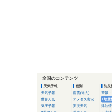
全国のコンテンツ
天気予報
観測
防災
天気予報
雨雲(過去)
警報・
世界天気
アメダス実況
地震
気圧予報
実況天気
津波情