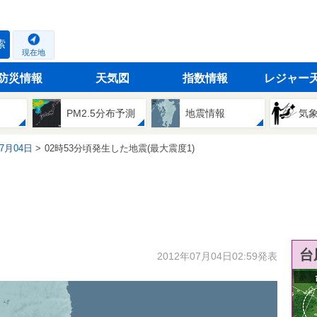
索
現在地
防災情報
天気図
指数情報
レジャー
PM2.5分布予測
地震情報
気
07月04日
02時53分頃発生した地震(最大震度1)
台
2012年07月04日02:59発表