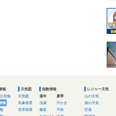
情報
天気図
指数情報
レジャー天気
注意報
天気図
通年
夏季
山の天気
情報
気象衛星
洗濯
汗かき
海の天気
報
世界衛星
服装
不快
空港