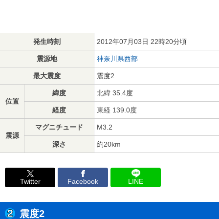
発生時刻
2012年07月03日 22時20分頃
震源地
神奈川県西部
最大震度
震度2
緯度
北緯 35.4度
位置
経度
東経 139.0度
マグニチュード
M3.2
震源
深さ
約20km
Twitter
Facebook
LINE
震度2