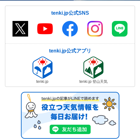
tenki.jp公式SNS
tenki.jp公式アプリ
tenki.jp
tenki.jp 登山天気