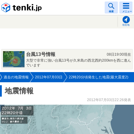
tenki.jp
検索
メニュー
現在地
台風13号情報
08日19:00現在
大型で非常に強い台風13号が久米島の西北西約200kmを西に進ん
でいます
過去の地震情報
2012年07月03日
22時20分頃発生した地震(最大震度2)
地震情報
2012年07月03日22:26発表