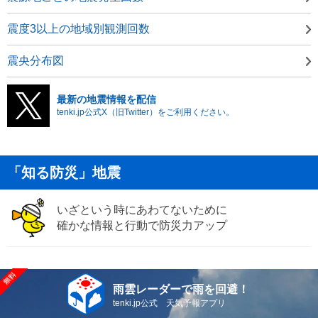
震度3以上の地域別観測回数
震央分布図
最新の地震情報を配信
tenki.jp公式X（旧Twitter）をご利用ください。
「知る防災」地震
いざという時にあわてないために
確かな情報と行動で防災力アップ
雨雲レーダーで雨を回避！
tenki.jp公式 天気予報アプリ