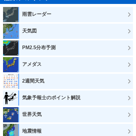
雨雲レーダー
天気図
PM2.5分布予測
アメダス
2週間天気
気象予報士のポイント解説
世界天気
地震情報