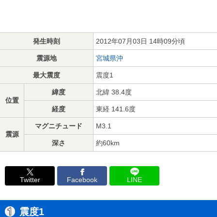
発生時刻
2012年07月03日 14時09分頃
震源地
宮城県沖
最大震度
震度1
緯度
北緯 38.4度
位置
経度
東経 141.6度
マグニチュード
M3.1
震源
深さ
約60km
Twitter
Facebook
LINE
震度1