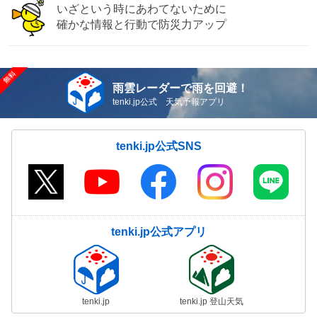
いざという時にあわてないために
確かな情報と行動で防災力アップ
雨雲レーダーで雨を回避！
tenki.jp公式 天気予報アプリ
tenki.jp公式SNS
tenki.jp公式アプリ
tenki.jp
tenki.jp 登山天気