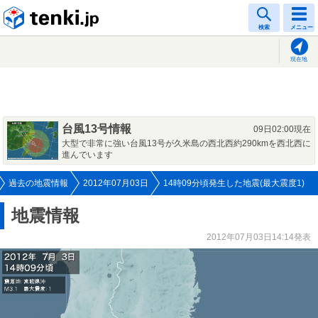
tenki.jp
検索
メニュー
現在地
台風13号情報
09日02:00現在
大型で非常に強い台風13号が久米島の西北西約290kmを西北西に
進んでいます
過去の地震情報
2012年07月03日
14時09分頃発生した地震(最大震度1)
地震情報
2012年07月03日14:14発表