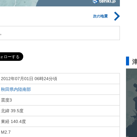
次の地震
。
2012年07月01日 06時24分頃
秋田県内陸南部
震度3
北緯 39.5度
東経 140.4度
M2.7