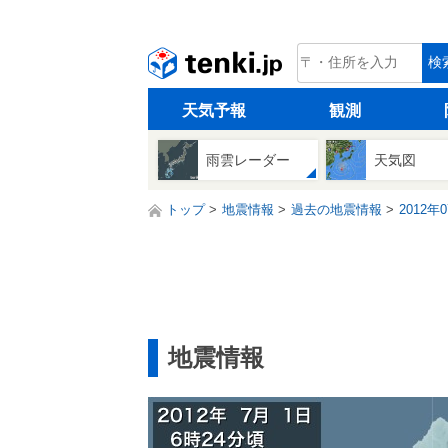
tenki.jp
検
天気予報
観測
雨雲レーダー
天気図
トップ
地震情報
過去の地震情報
2012年
地震情報