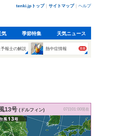
tenki.jpトップ
｜
サイトマップ
｜
ヘルプ
天気
季節特集
天気ニュース
象予報士の解説
熱中症情報
注目
風13号
(ドルフィン)
07日01:00現在