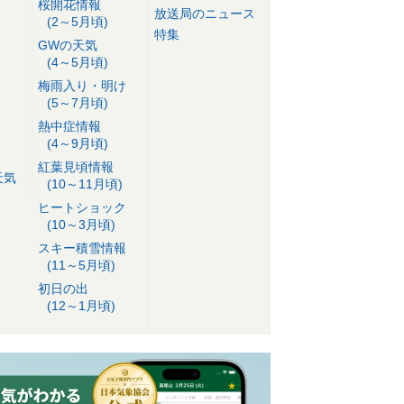
桜開花情報
放送局のニュース
(2～5月頃)
特集
GWの天気
(4～5月頃)
梅雨入り・明け
(5～7月頃)
熱中症情報
(4～9月頃)
紅葉見頃情報
天気
(10～11月頃)
ヒートショック
(10～3月頃)
スキー積雪情報
(11～5月頃)
初日の出
(12～1月頃)