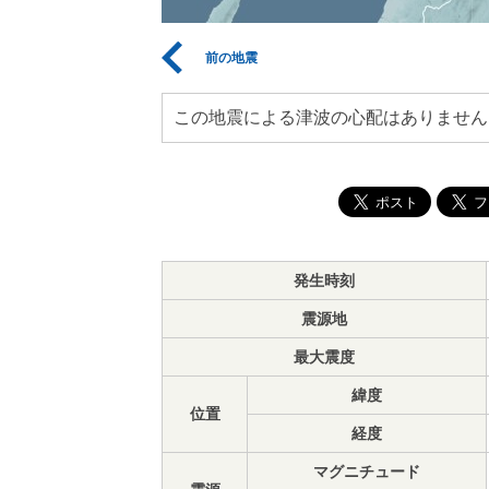
前の地震
この地震による津波の心配はありません
発生時刻
震源地
最大震度
緯度
位置
経度
マグニチュード