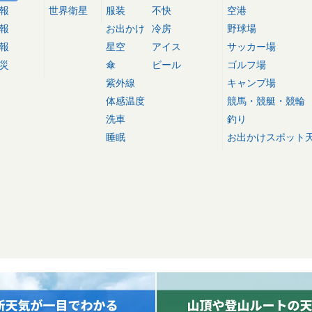
報
世界衛星
服装
不快
空港
報
お出かけ
冷房
野球場
報
星空
アイス
サッカー場
災
傘
ビール
ゴルフ場
紫外線
キャンプ場
体感温度
競馬・競艇・競輪
洗車
釣り
睡眠
お出かけスポット