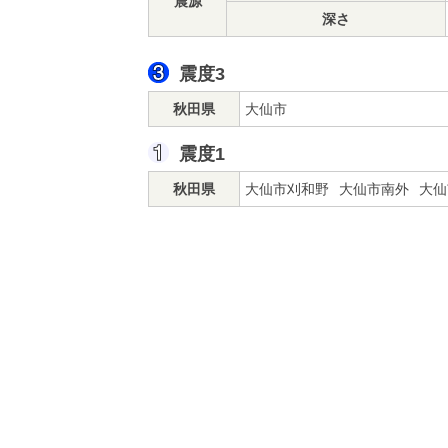
震源
深さ
震度3
秋田県
大仙市
震度1
秋田県
大仙市刈和野
大仙市南外
大仙