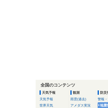
全国のコンテンツ
天気予報
観測
防災
天気予報
雨雲(過去)
警報・
世界天気
アメダス実況
地震