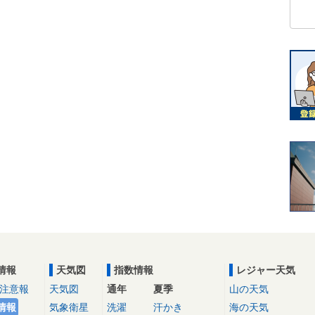
情報
天気図
指数情報
レジャー天気
注意報
天気図
通年
夏季
山の天気
情報
気象衛星
洗濯
汗かき
海の天気