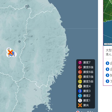
大型
進ん