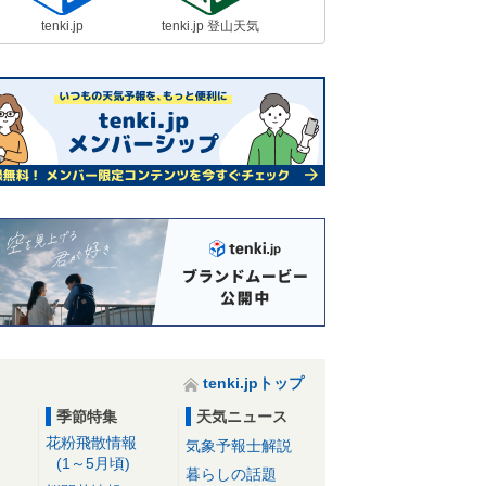
tenki.jp
tenki.jp 登山天気
tenki.jpトップ
季節特集
天気ニュース
花粉飛散情報
気象予報士解説
(1～5月頃)
暮らしの話題