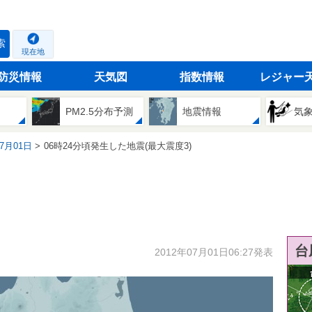
索
現在地
防災情報
天気図
指数情報
レジャー
PM2.5分布予測
地震情報
気
07月01日
06時24分頃発生した地震(最大震度3)
台
2012年07月01日06:27発表