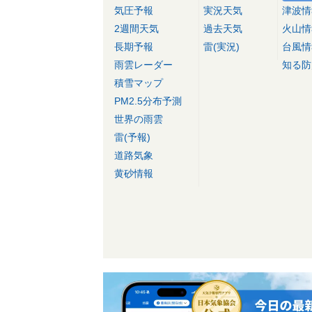
気圧予報
実況天気
津波情
2週間天気
過去天気
火山情
長期予報
雷(実況)
台風情
雨雲レーダー
知る防
積雪マップ
PM2.5分布予測
世界の雨雲
雷(予報)
道路気象
黄砂情報