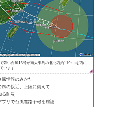
で強い台風13号が南大東島の北北西約110kmを西に
でいます
台風情報のみかた
台風の接近、上陸に備えて
知る防災
アプリで台風進路予報を確認