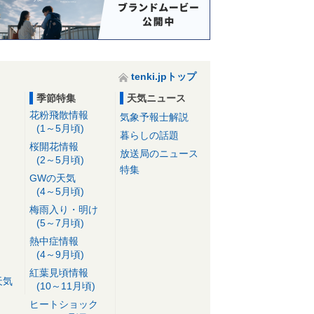
tenki.jpトップ
季節特集
天気ニュース
花粉飛散情報
気象予報士解説
(1～5月頃)
暮らしの話題
桜開花情報
放送局のニュース
(2～5月頃)
特集
GWの天気
(4～5月頃)
梅雨入り・明け
(5～7月頃)
熱中症情報
(4～9月頃)
紅葉見頃情報
天気
(10～11月頃)
ヒートショック