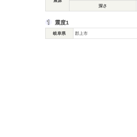
震源
深さ
震度1
岐阜県
郡上市