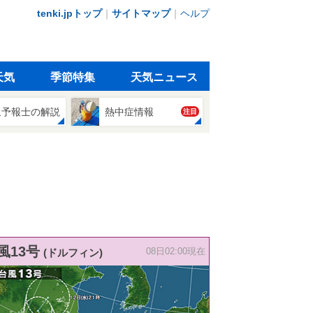
tenki.jpトップ
｜
サイトマップ
｜
ヘルプ
天気
季節特集
天気ニュース
象予報士の解説
熱中症情報
注目
風13号
(ドルフィン)
08日02:00現在