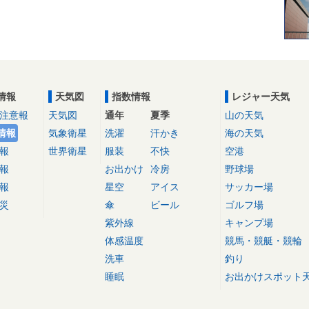
情報
天気図
指数情報
レジャー天気
注意報
天気図
通年
夏季
山の天気
情報
気象衛星
洗濯
汗かき
海の天気
報
世界衛星
服装
不快
空港
報
お出かけ
冷房
野球場
報
星空
アイス
サッカー場
災
傘
ビール
ゴルフ場
紫外線
キャンプ場
体感温度
競馬・競艇・競輪
洗車
釣り
睡眠
お出かけスポット