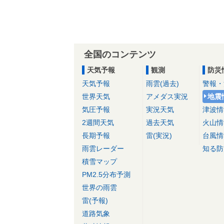
全国のコンテンツ
天気予報
観測
防災
天気予報
雨雲(過去)
警報・
世界天気
アメダス実況
地震
気圧予報
実況天気
津波情
2週間天気
過去天気
火山情
長期予報
雷(実況)
台風情
雨雲レーダー
知る防
積雪マップ
PM2.5分布予測
世界の雨雲
雷(予報)
道路気象