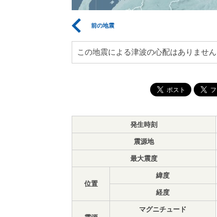
前の地震
この地震による津波の心配はありません
発生時刻
震源地
最大震度
緯度
位置
経度
マグニチュード