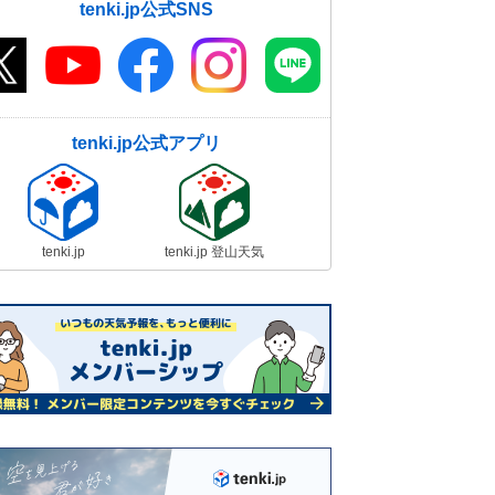
tenki.jp公式SNS
tenki.jp公式アプリ
tenki.jp
tenki.jp 登山天気