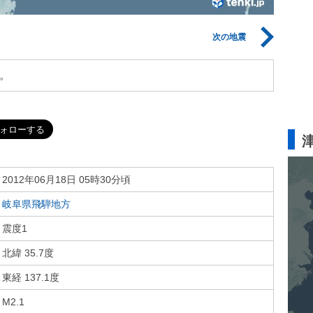
次の地震
。
2012年06月18日 05時30分頃
岐阜県飛騨地方
震度1
北緯 35.7度
東経 137.1度
M2.1