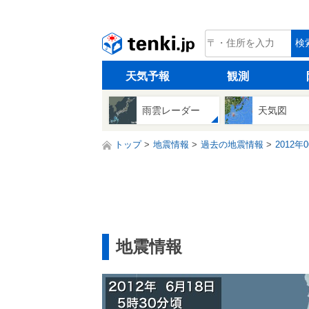
tenki.jp
検
天気予報
観測
雨雲レーダー
天気図
トップ
地震情報
過去の地震情報
2012年
地震情報