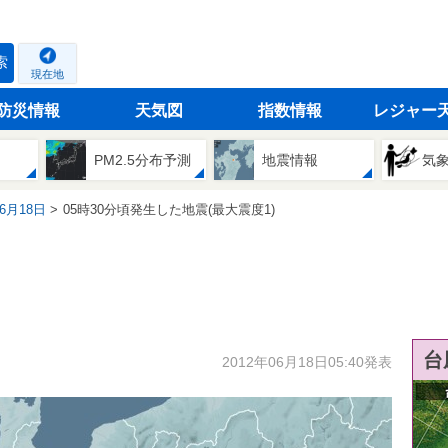
索
現在地
防災情報
天気図
指数情報
レジャー
PM2.5分布予測
地震情報
気
06月18日
05時30分頃発生した地震(最大震度1)
台
2012年06月18日05:40発表