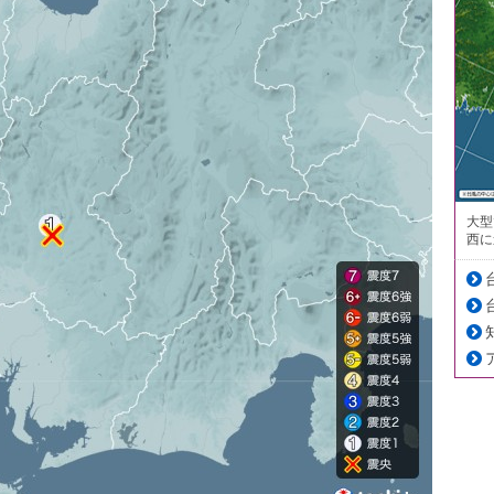
大型
西に