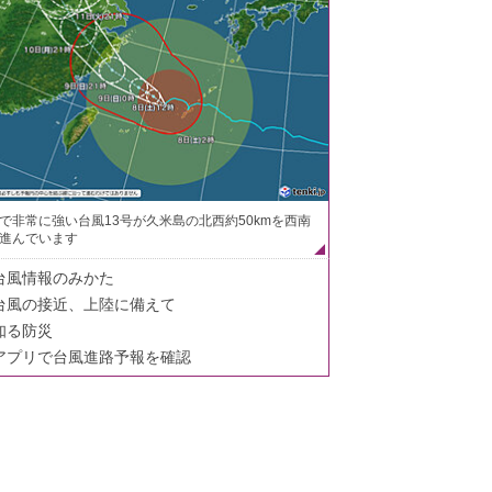
で非常に強い台風13号が久米島の北西約50kmを西南
進んでいます
台風情報のみかた
台風の接近、上陸に備えて
知る防災
アプリで台風進路予報を確認