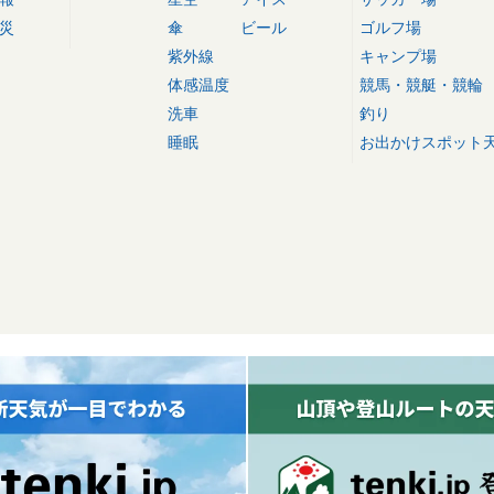
災
傘
ビール
ゴルフ場
紫外線
キャンプ場
体感温度
競馬・競艇・競輪
洗車
釣り
睡眠
お出かけスポット