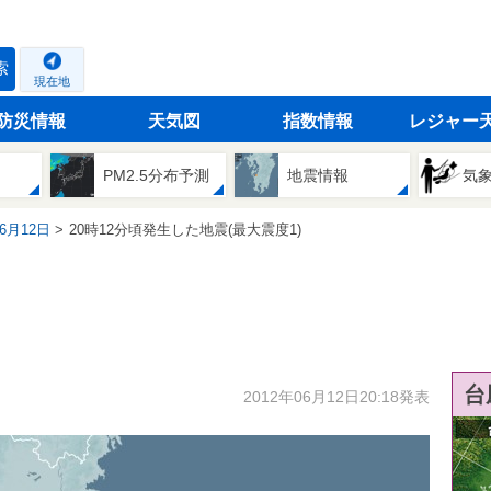
索
現在地
防災情報
天気図
指数情報
レジャー
PM2.5分布予測
地震情報
気
06月12日
20時12分頃発生した地震(最大震度1)
台
2012年06月12日20:18発表