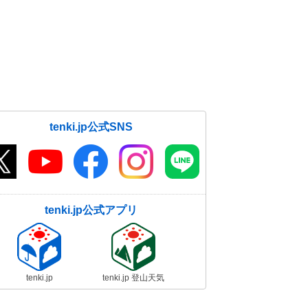
tenki.jp公式SNS
tenki.jp公式アプリ
tenki.jp
tenki.jp 登山天気