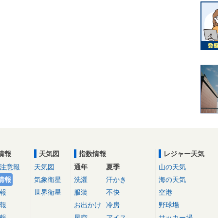
情報
天気図
指数情報
レジャー天気
注意報
天気図
通年
夏季
山の天気
情報
気象衛星
洗濯
汗かき
海の天気
報
世界衛星
服装
不快
空港
報
お出かけ
冷房
野球場
報
星空
アイス
サッカー場