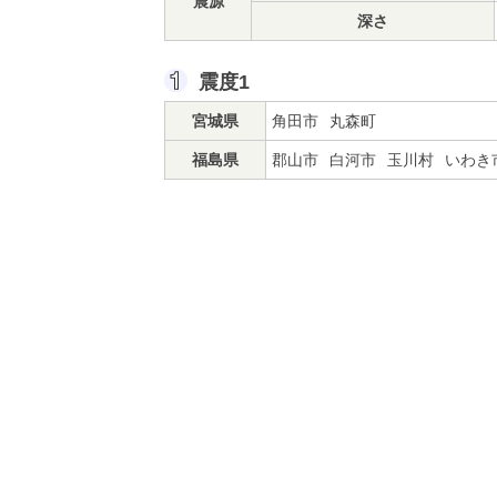
震源
深さ
震度1
宮城県
角田市
丸森町
福島県
郡山市
白河市
玉川村
いわき