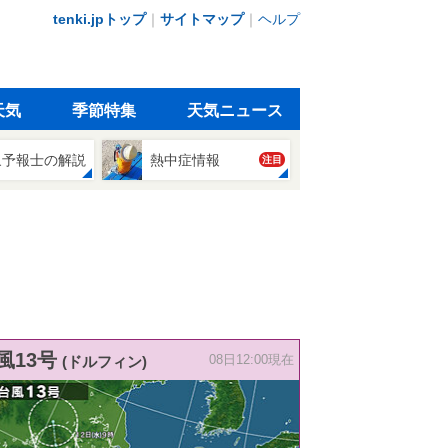
tenki.jpトップ
｜
サイトマップ
｜
ヘルプ
天気
季節特集
天気ニュース
象予報士の解説
熱中症情報
注目
風13号
(ドルフィン)
08日12:00現在