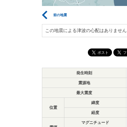
前の地震
この地震による津波の心配はありません
発生時刻
震源地
最大震度
緯度
位置
経度
マグニチュード