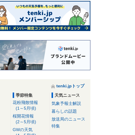
tenki.jpトップ
季節特集
天気ニュース
花粉飛散情報
気象予報士解説
(1～5月頃)
暮らしの話題
桜開花情報
放送局のニュース
(2～5月頃)
特集
GWの天気