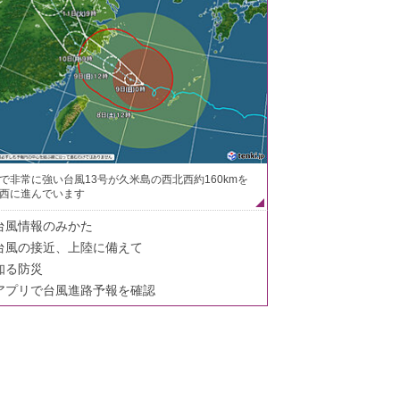
で非常に強い台風13号が久米島の西北西約160kmを
西に進んでいます
台風情報のみかた
台風の接近、上陸に備えて
知る防災
アプリで台風進路予報を確認