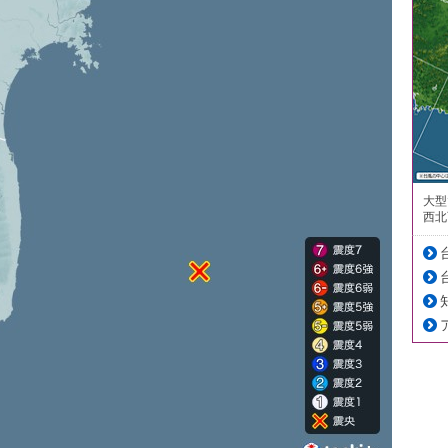
大型
西北