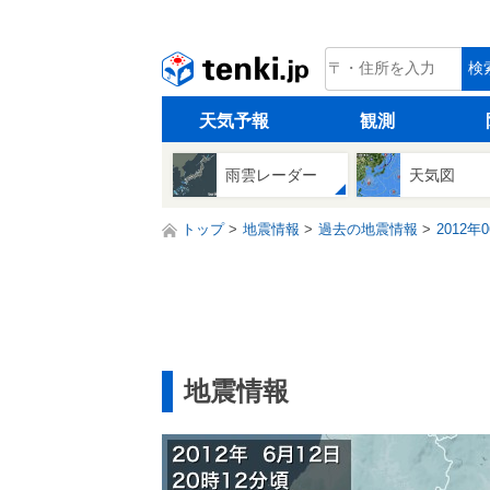
tenki.jp
検
天気予報
観測
雨雲レーダー
天気図
トップ
地震情報
過去の地震情報
2012年
地震情報