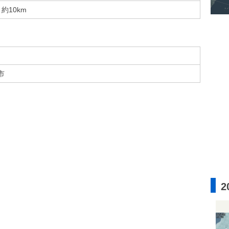
約10km
市
2