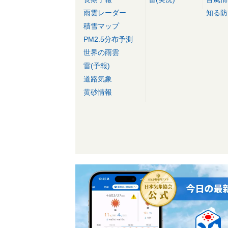
雨雲レーダー
知る防
積雪マップ
PM2.5分布予測
世界の雨雲
雷(予報)
道路気象
黄砂情報