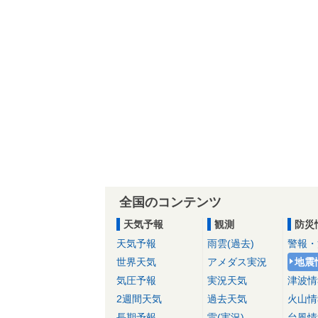
全国のコンテンツ
天気予報
観測
防災
天気予報
雨雲(過去)
警報・
世界天気
アメダス実況
地震
気圧予報
実況天気
津波情
2週間天気
過去天気
火山情
長期予報
雷(実況)
台風情