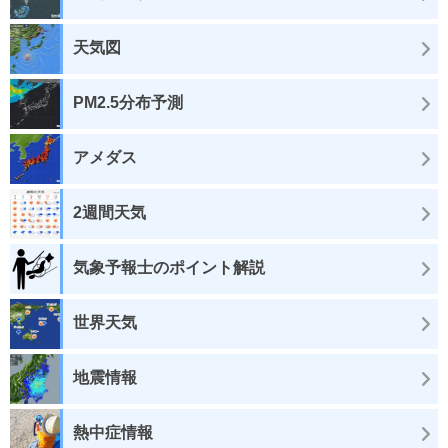
天気図
PM2.5分布予測
アメダス
2週間天気
気象予報士のポイント解説
世界天気
地震情報
熱中症情報