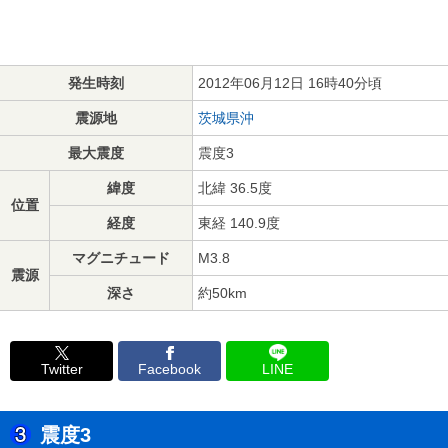
発生時刻
2012年06月12日 16時40分頃
震源地
茨城県沖
最大震度
震度3
緯度
北緯 36.5度
位置
経度
東経 140.9度
マグニチュード
M3.8
震源
深さ
約50km
Twitter
Facebook
LINE
震度3