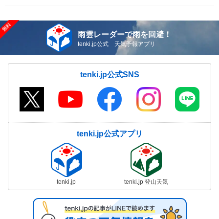
雨雲レーダーで雨を回避！
tenki.jp公式 天気予報アプリ
tenki.jp公式SNS
tenki.jp公式アプリ
tenki.jp
tenki.jp 登山天気