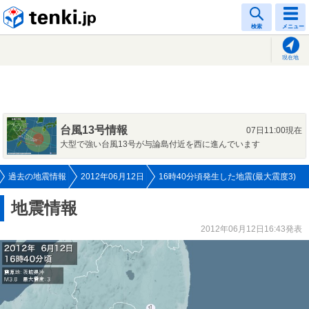
tenki.jp
検索
メニュー
現在地
台風13号情報
07日11:00現在
大型で強い台風13号が与論島付近を西に進んでいます
過去の地震情報
2012年06月12日
16時40分頃発生した地震(最大震度3)
地震情報
2012年06月12日16:43発表