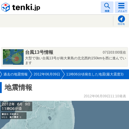
tenki.jp
検索
メニュー
現在地
台風13号情報
07日03:00現在
大型で強い台風13号が南大東島の北北西約150kmを西に進んでい
ます
過去の地震情報
2012年06月09日
11時06分頃発生した地震(最大震度3)
地震情報
2012年06月09日11:10発表