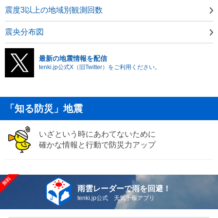
震度3以上の地域別観測回数
震央分布図
最新の地震情報を配信
tenki.jp公式X（旧Twitter）をご利用ください。
「知る防災」地震
いざという時にあわてないために
確かな情報と行動で防災力アップ
雨雲レーダーで雨を回避！
tenki.jp公式 天気予報アプリ