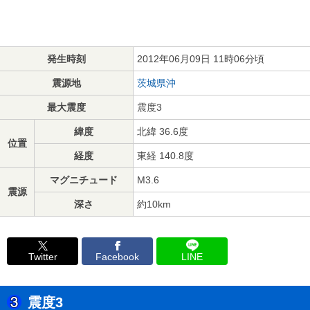
発生時刻
2012年06月09日 11時06分頃
震源地
茨城県沖
最大震度
震度3
緯度
北緯 36.6度
位置
経度
東経 140.8度
マグニチュード
M3.6
震源
深さ
約10km
Twitter
Facebook
LINE
震度3