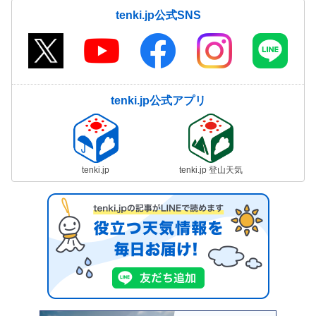
tenki.jp公式SNS
tenki.jp公式アプリ
tenki.jp
tenki.jp 登山天気