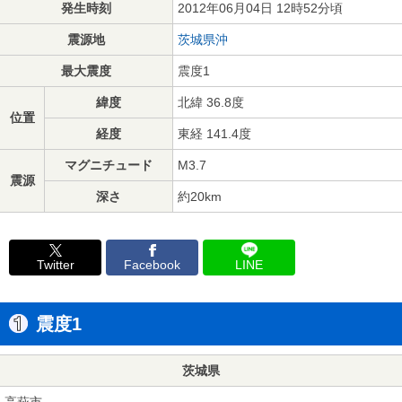
発生時刻
2012年06月04日 12時52分頃
震源地
茨城県沖
最大震度
震度1
緯度
北緯 36.8度
位置
経度
東経 141.4度
マグニチュード
M3.7
震源
深さ
約20km
Twitter
Facebook
LINE
震度1
茨城県
高萩市