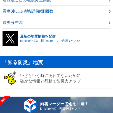
震度3以上の地域別観測回数
震央分布図
最新の地震情報を配信
tenki.jp公式X（旧Twitter）をご利用ください。
「知る防災」地震
いざという時にあわてないために
確かな情報と行動で防災力アップ
雨雲レーダーで雨を回避！
tenki.jp公式 天気予報アプリ