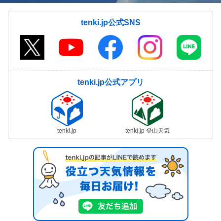
tenki.jp公式SNS
tenki.jp公式アプリ
tenki.jp
tenki.jp 登山天気