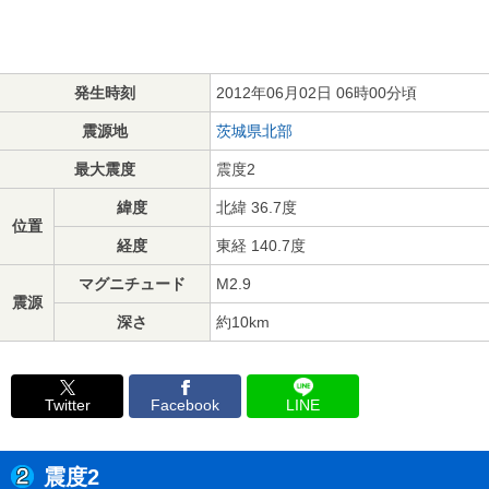
発生時刻
2012年06月02日 06時00分頃
震源地
茨城県北部
最大震度
震度2
緯度
北緯 36.7度
位置
経度
東経 140.7度
マグニチュード
M2.9
震源
深さ
約10km
Twitter
Facebook
LINE
震度2