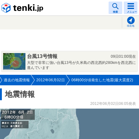
tenki.jp
検索
メニュー
現在地
台風13号情報
09日01:00現在
大型で非常に強い台風13号が久米島の西北西約280kmを西北西に
進んでいます
過去の地震情報
2012年06月02日
06時00分頃発生した地震(最大震度2)
地震情報
2012年06月02日06:05発表