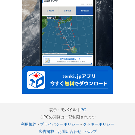
表示：
モバイル
｜
PC
※PCの閲覧は一部制限されます
利用規約
-
プライバシーポリシー
-
クッキーポリシー
広告掲載
-
お問い合わせ
-
ヘルプ