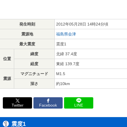
発生時刻
2012年05月28日 14時24分頃
震源地
福島県会津
最大震度
震度1
緯度
北緯 37.4度
位置
経度
東経 139.7度
マグニチュード
M1.5
震源
深さ
約10km
Twitter
Facebook
LINE
震度1