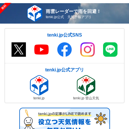
雨雲レーダーで雨を回避！
tenki.jp公式 天気予報アプリ
tenki.jp公式SNS
tenki.jp公式アプリ
tenki.jp
tenki.jp 登山天気