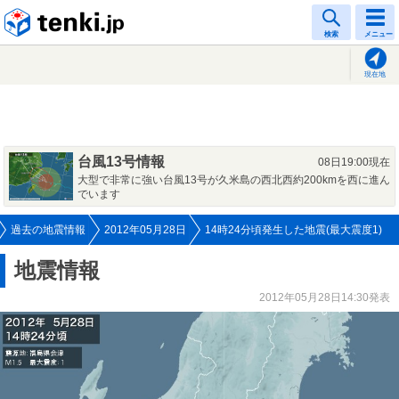
tenki.jp
検索
メニュー
現在地
台風13号情報
08日19:00現在
大型で非常に強い台風13号が久米島の西北西約200kmを西に進ん
でいます
過去の地震情報
2012年05月28日
14時24分頃発生した地震(最大震度1)
地震情報
2012年05月28日14:30発表