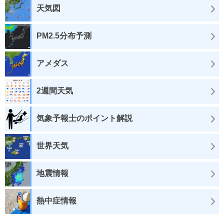
天気図
PM2.5分布予測
アメダス
2週間天気
気象予報士のポイント解説
世界天気
地震情報
熱中症情報