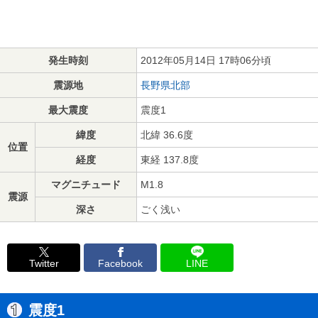
発生時刻
2012年05月14日 17時06分頃
震源地
長野県北部
最大震度
震度1
緯度
北緯 36.6度
位置
経度
東経 137.8度
マグニチュード
M1.8
震源
深さ
ごく浅い
Twitter
Facebook
LINE
震度1