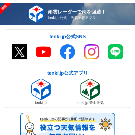
雨雲レーダーで雨を回避！
tenki.jp公式 天気予報アプリ
tenki.jp公式SNS
tenki.jp公式アプリ
tenki.jp
tenki.jp 登山天気