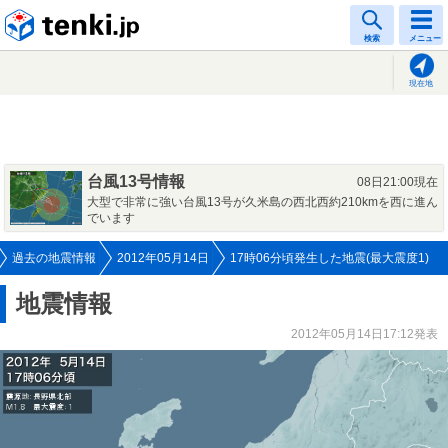
tenki.jp
検索
メニュー
現在地
台風13号情報
08日21:00現在
大型で非常に強い台風13号が久米島の西北西約210kmを西に進ん
でいます
過去の地震情報
2012年05月14日
17時06分頃発生した地震(最大震度1)
地震情報
2012年05月14日17:12発表