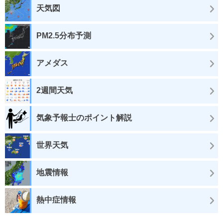
天気図
PM2.5分布予測
アメダス
2週間天気
気象予報士のポイント解説
世界天気
地震情報
熱中症情報