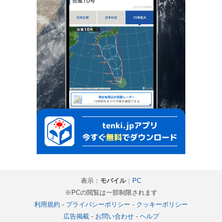
表示：
モバイル
｜
PC
※PCの閲覧は一部制限されます
利用規約
-
プライバシーポリシー
-
クッキーポリシー
広告掲載
-
お問い合わせ
-
ヘルプ