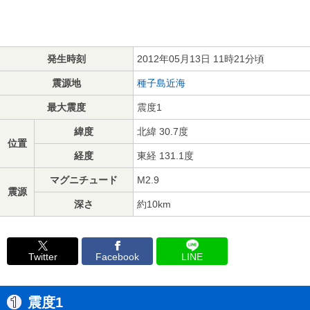
発生時刻
2012年05月13日 11時21分頃
震源地
種子島近海
最大震度
震度1
緯度
北緯 30.7度
位置
経度
東経 131.1度
マグニチュード
M2.9
震源
深さ
約10km
Twitter
Facebook
LINE
震度1