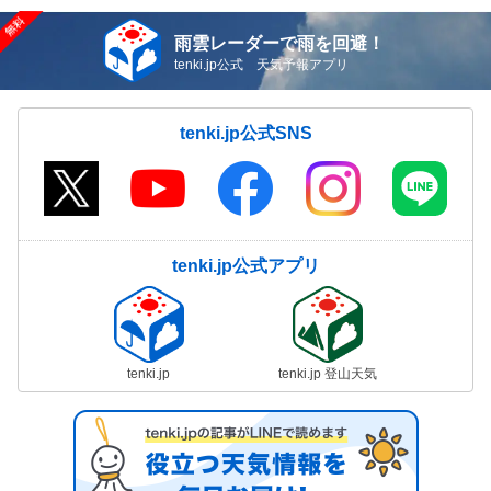
雨雲レーダーで雨を回避！
tenki.jp公式 天気予報アプリ
tenki.jp公式SNS
tenki.jp公式アプリ
tenki.jp
tenki.jp 登山天気