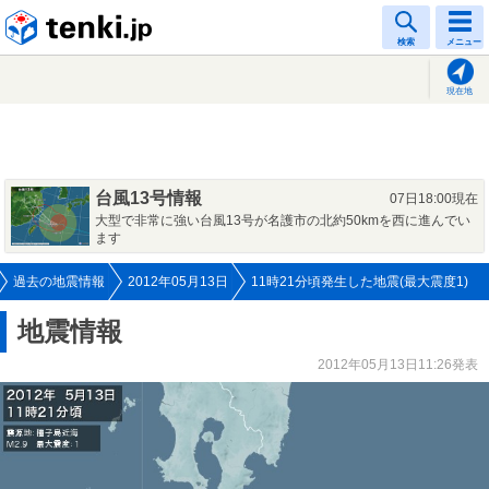
tenki.jp
検索
メニュー
現在地
台風13号情報
07日18:00現在
大型で非常に強い台風13号が名護市の北約50kmを西に進んでい
ます
過去の地震情報
2012年05月13日
11時21分頃発生した地震(最大震度1)
地震情報
2012年05月13日11:26発表