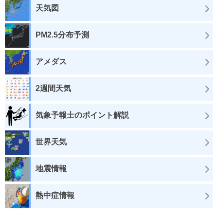
天気図
PM2.5分布予測
アメダス
2週間天気
気象予報士のポイント解説
世界天気
地震情報
熱中症情報