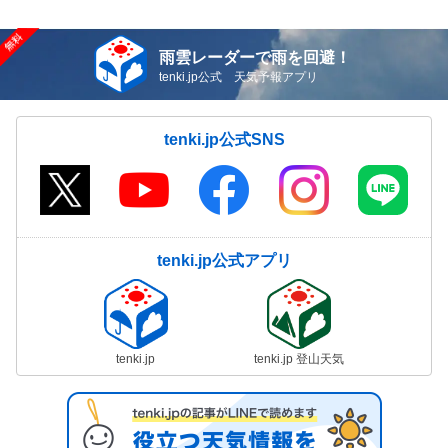
雨雲レーダーで雨を回避！
tenki.jp公式 天気予報アプリ
tenki.jp公式SNS
tenki.jp公式アプリ
tenki.jp
tenki.jp 登山天気