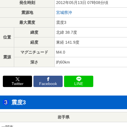
発生時刻
2012年05月13日 07時08分頃
震源地
宮城県沖
最大震度
震度3
緯度
北緯 38.7度
位置
経度
東経 141.9度
マグニチュード
M4.0
震源
深さ
約60km
Twitter
Facebook
LINE
震度3
岩手県
一関市