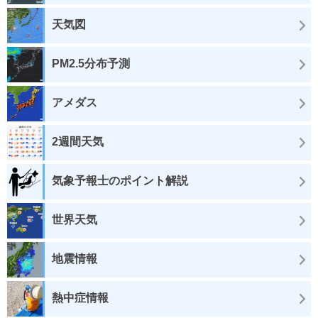
天気図
PM2.5分布予測
アメダス
2週間天気
気象予報士のポイント解説
世界天気
地震情報
熱中症情報