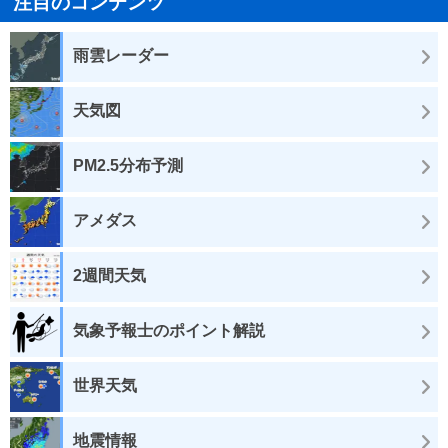
注目のコンテンツ
雨雲レーダー
天気図
PM2.5分布予測
アメダス
2週間天気
気象予報士のポイント解説
世界天気
地震情報