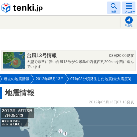
tenki.jp
検索
メニュー
現在地
台風13号情報
08日20:00現在
大型で非常に強い台風13号が久米島の西北西約200kmを西に進ん
でいます
過去の地震情報
2012年05月13日
07時08分頃発生した地震(最大震度3)
地震情報
2012年05月13日07:13発表