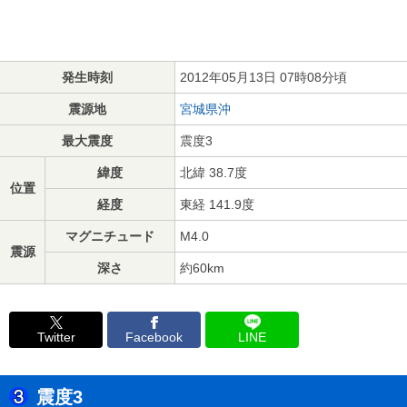
発生時刻
2012年05月13日 07時08分頃
震源地
宮城県沖
最大震度
震度3
緯度
北緯 38.7度
位置
経度
東経 141.9度
マグニチュード
M4.0
震源
深さ
約60km
Twitter
Facebook
LINE
震度3