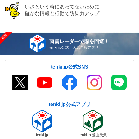
いざという時にあわてないために
確かな情報と行動で防災力アップ
雨雲レーダーで雨を回避！
tenki.jp公式 天気予報アプリ
tenki.jp公式SNS
tenki.jp公式アプリ
tenki.jp
tenki.jp 登山天気