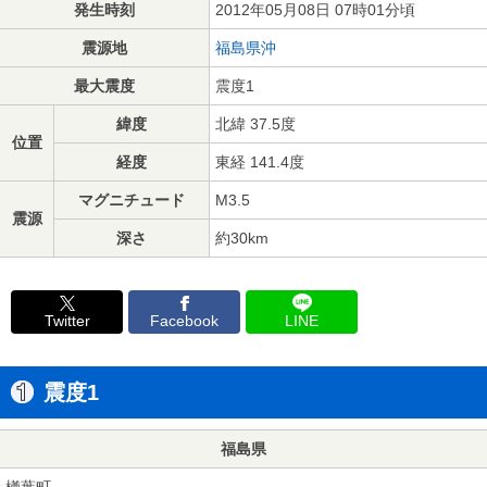
発生時刻
2012年05月08日 07時01分頃
震源地
福島県沖
最大震度
震度1
緯度
北緯 37.5度
位置
経度
東経 141.4度
マグニチュード
M3.5
震源
深さ
約30km
Twitter
Facebook
LINE
震度1
福島県
楢葉町