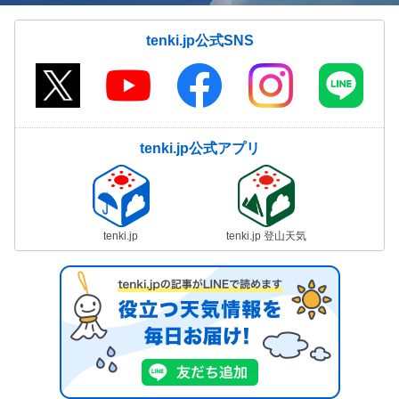
tenki.jp公式SNS
tenki.jp公式アプリ
tenki.jp
tenki.jp 登山天気