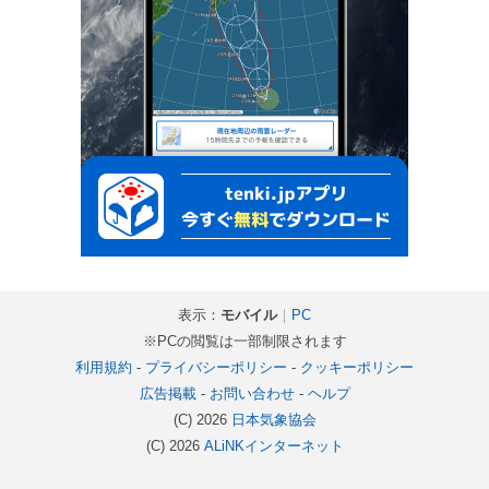
表示：
モバイル
｜
PC
※PCの閲覧は一部制限されます
利用規約
-
プライバシーポリシー
-
クッキーポリシー
広告掲載
-
お問い合わせ
-
ヘルプ
(C) 2026
日本気象協会
(C) 2026
ALiNKインターネット