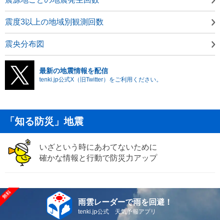
震度3以上の地域別観測回数
震央分布図
最新の地震情報を配信
tenki.jp公式X（旧Twitter）をご利用ください。
「知る防災」地震
いざという時にあわてないために
確かな情報と行動で防災力アップ
雨雲レーダーで雨を回避！
tenki.jp公式 天気予報アプリ