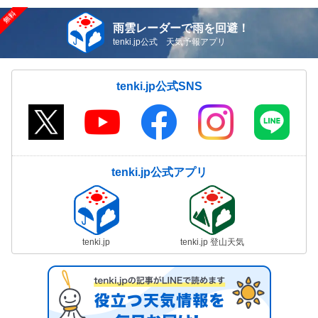
雨雲レーダーで雨を回避！
tenki.jp公式 天気予報アプリ
tenki.jp公式SNS
tenki.jp公式アプリ
tenki.jp
tenki.jp 登山天気