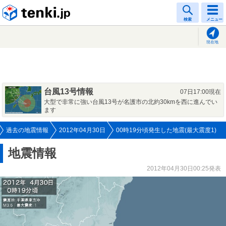
tenki.jp
検索
メニュー
現在地
台風13号情報
07日17:00現在
大型で非常に強い台風13号が名護市の北約30kmを西に進んでい
ます
過去の地震情報
2012年04月30日
00時19分頃発生した地震(最大震度1)
地震情報
2012年04月30日00:25発表