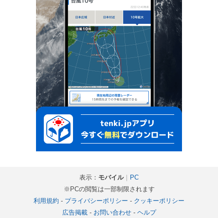
表示：
モバイル
｜
PC
※PCの閲覧は一部制限されます
利用規約
-
プライバシーポリシー
-
クッキーポリシー
広告掲載
-
お問い合わせ
-
ヘルプ