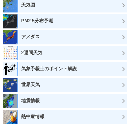
天気図
PM2.5分布予測
アメダス
2週間天気
気象予報士のポイント解説
世界天気
地震情報
熱中症情報