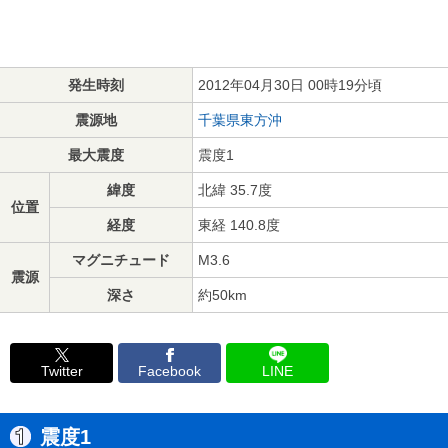
発生時刻
2012年04月30日 00時19分頃
震源地
千葉県東方沖
最大震度
震度1
緯度
北緯 35.7度
位置
経度
東経 140.8度
マグニチュード
M3.6
震源
深さ
約50km
Twitter
Facebook
LINE
震度1