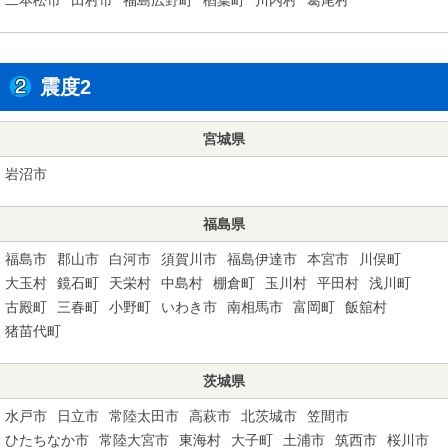
震度2
宮城県
岩沼市
福島県
福島市
郡山市
白河市
須賀川市
福島伊達市
本宮市
川俣町
大玉村
鏡石町
天栄村
中島村
棚倉町
玉川村
平田村
浅川町
古殿町
三春町
小野町
いわき市
南相馬市
富岡町
飯舘村
猪苗代町
茨城県
水戸市
日立市
常陸太田市
高萩市
北茨城市
笠間市
ひたちなか市
常陸大宮市
東海村
大子町
土浦市
筑西市
桜川市