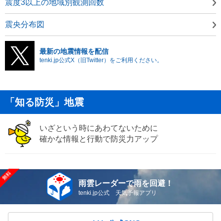
震度3以上の地域別観測回数
震央分布図
最新の地震情報を配信
tenki.jp公式X（旧Twitter）をご利用ください。
「知る防災」地震
いざという時にあわてないために
確かな情報と行動で防災力アップ
雨雲レーダーで雨を回避！
tenki.jp公式 天気予報アプリ