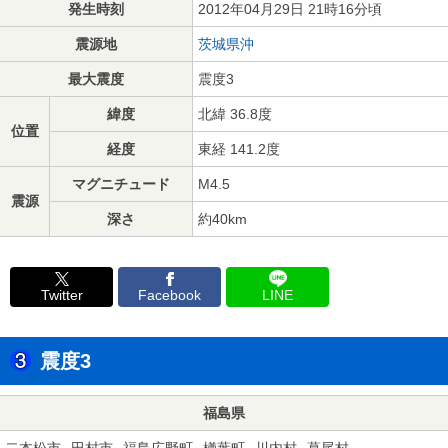
発生時刻
2012年04月29日 21時16分頃
震源地
茨城県沖
最大震度
震度3
緯度
北緯 36.8度
位置
経度
東経 141.2度
マグニチュード
M4.5
震源
深さ
約40km
Twitter
Facebook
LINE
震度3
福島県
二本松市
田村市
福島広野町
楢葉町
川内村
葛尾村