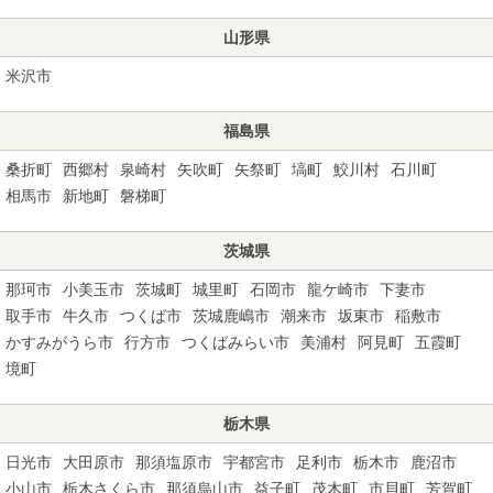
山形県
米沢市
福島県
桑折町
西郷村
泉崎村
矢吹町
矢祭町
塙町
鮫川村
石川町
相馬市
新地町
磐梯町
茨城県
那珂市
小美玉市
茨城町
城里町
石岡市
龍ケ崎市
下妻市
取手市
牛久市
つくば市
茨城鹿嶋市
潮来市
坂東市
稲敷市
かすみがうら市
行方市
つくばみらい市
美浦村
阿見町
五霞町
境町
栃木県
日光市
大田原市
那須塩原市
宇都宮市
足利市
栃木市
鹿沼市
小山市
栃木さくら市
那須烏山市
益子町
茂木町
市貝町
芳賀町