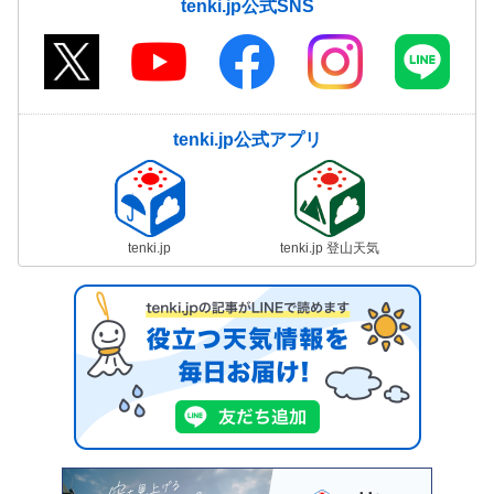
tenki.jp公式SNS
tenki.jp公式アプリ
tenki.jp
tenki.jp 登山天気