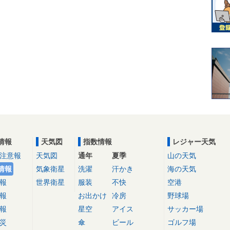
情報
天気図
指数情報
レジャー天気
注意報
天気図
通年
夏季
山の天気
情報
気象衛星
洗濯
汗かき
海の天気
報
世界衛星
服装
不快
空港
報
お出かけ
冷房
野球場
報
星空
アイス
サッカー場
災
傘
ビール
ゴルフ場