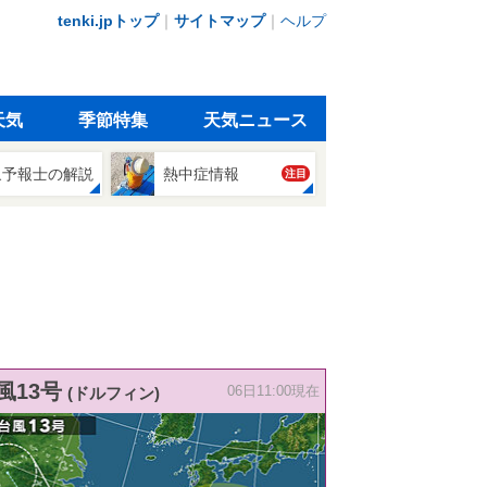
tenki.jpトップ
｜
サイトマップ
｜
ヘルプ
天気
季節特集
天気ニュース
象予報士の解説
熱中症情報
注目
風13号
(ドルフィン)
06日11:00現在