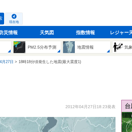
索
現在地
防災情報
天気図
指数情報
レジャー
PM2.5分布予測
地震情報
気
04月27日
18時18分頃発生した地震(最大震度1)
台
2012年04月27日18:23発表