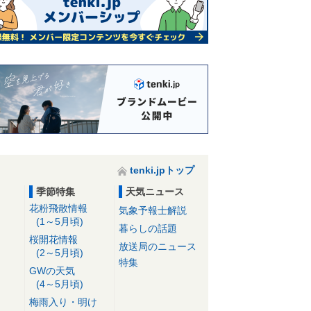
tenki.jpトップ
季節特集
天気ニュース
花粉飛散情報
気象予報士解説
(1～5月頃)
暮らしの話題
桜開花情報
放送局のニュース
(2～5月頃)
特集
GWの天気
(4～5月頃)
梅雨入り・明け