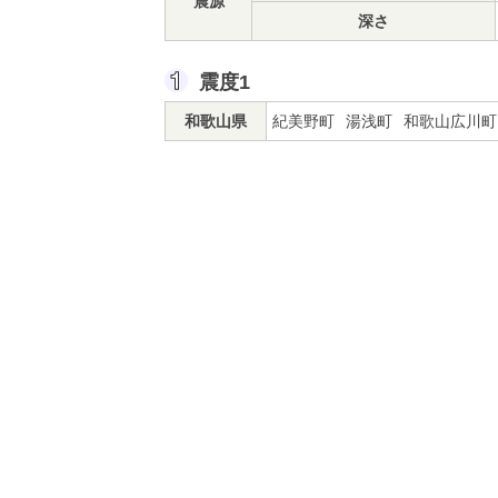
震源
深さ
震度1
和歌山県
紀美野町
湯浅町
和歌山広川町