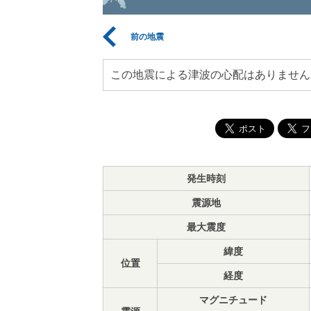
前の地震
この地震による津波の心配はありません
発生時刻
震源地
最大震度
緯度
位置
経度
マグニチュード