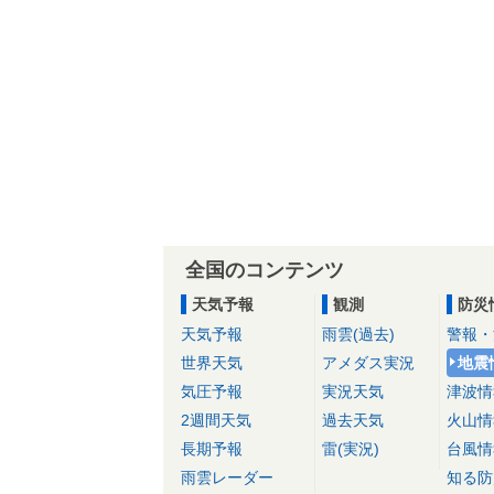
全国のコンテンツ
天気予報
観測
防災
天気予報
雨雲(過去)
警報・
世界天気
アメダス実況
地震
気圧予報
実況天気
津波情
2週間天気
過去天気
火山情
長期予報
雷(実況)
台風情
雨雲レーダー
知る防