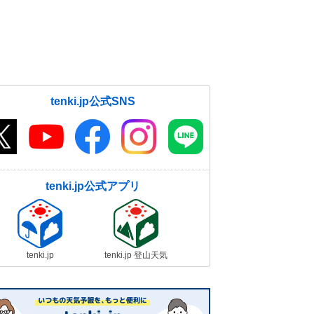
tenki.jp公式SNS
tenki.jp公式アプリ
tenki.jp
tenki.jp 登山天気