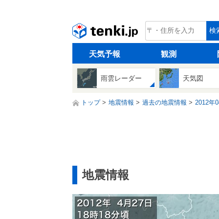
tenki.jp
検
天気予報
観測
雨雲レーダー
天気図
トップ
地震情報
過去の地震情報
2012年
地震情報