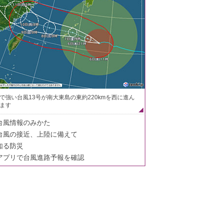
で強い台風13号が南大東島の東約220kmを西に進ん
ます
台風情報のみかた
台風の接近、上陸に備えて
知る防災
アプリで台風進路予報を確認