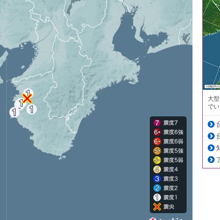
大型
でい