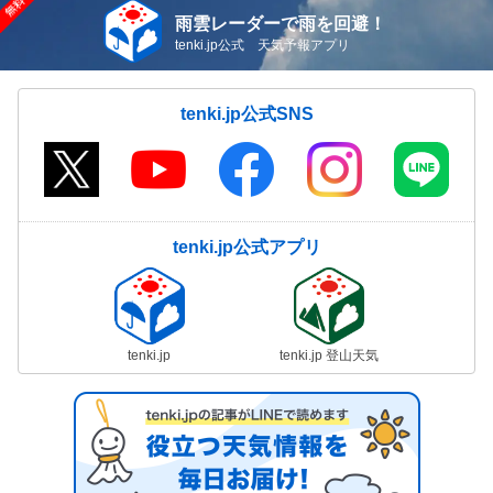
雨雲レーダーで雨を回避！
tenki.jp公式 天気予報アプリ
tenki.jp公式SNS
tenki.jp公式アプリ
tenki.jp
tenki.jp 登山天気