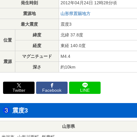
発生時刻
2012年04月24日 12時28分頃
震源地
山形県置賜地方
最大震度
震度3
緯度
北緯 37.8度
位置
経度
東経 140.0度
マグニチュード
M4.4
震源
深さ
約10km
Twitter
Facebook
LINE
震度3
山形県
米沢市
山形川西町
飯豊町