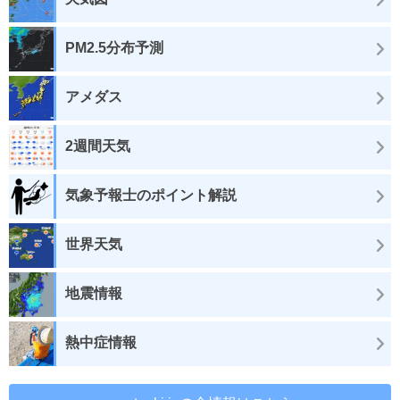
PM2.5分布予測
アメダス
2週間天気
気象予報士のポイント解説
世界天気
地震情報
熱中症情報