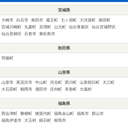
宮城県
大崎市
白石市
角田市
蔵王町
七ヶ宿町
大河原町
柴田町
宮城川崎町
丸森町
亘理町
山元町
仙台青葉区
仙台宮城野区
仙台若林区
石巻市
東松島市
秋田県
羽後町
山形県
山形市
尾花沢市
中山町
河北町
西川町
山形朝日町
大江町
大石田町
鶴岡市
酒田市
庄内町
舟形町
大蔵村
福島県
西会津町
磐梯町
猪苗代町
福島金山町
福島市
郡山市
福島伊達市
大玉村
鏡石町
相馬市