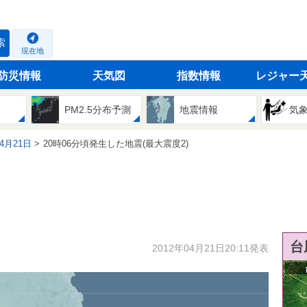
索
現在地
防災情報
天気図
指数情報
レジャー
PM2.5分布予測
地震情報
気
04月21日
20時06分頃発生した地震(最大震度2)
台
2012年04月21日20:11発表