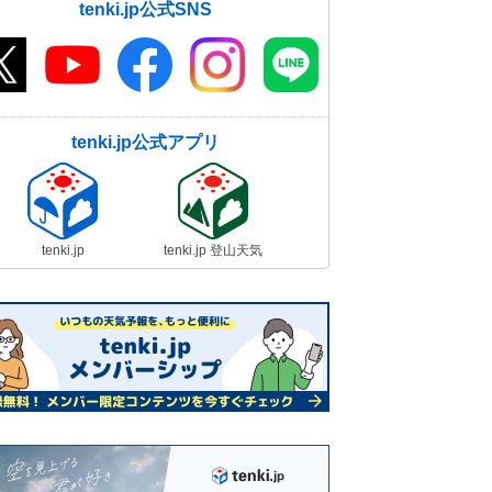
tenki.jp公式SNS
tenki.jp公式アプリ
tenki.jp
tenki.jp 登山天気