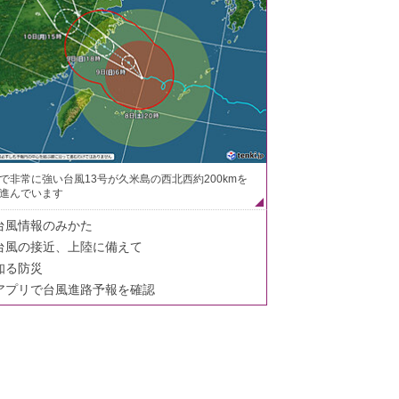
で非常に強い台風13号が久米島の西北西約200kmを
進んでいます
台風情報のみかた
台風の接近、上陸に備えて
知る防災
アプリで台風進路予報を確認