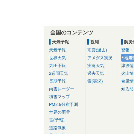
全国のコンテンツ
天気予報
観測
防災
天気予報
雨雲(過去)
警報・
世界天気
アメダス実況
地震
気圧予報
実況天気
津波情
2週間天気
過去天気
火山情
長期予報
雷(実況)
台風情
雨雲レーダー
知る防
積雪マップ
PM2.5分布予測
世界の雨雲
雷(予報)
道路気象