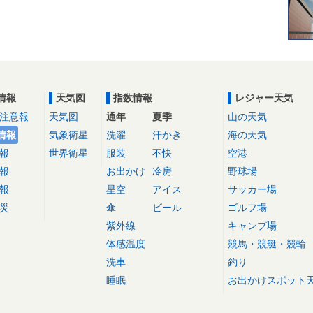
情報
天気図
指数情報
レジャー天気
注意報
天気図
通年
夏季
山の天気
情報
気象衛星
洗濯
汗かき
海の天気
報
世界衛星
服装
不快
空港
報
お出かけ
冷房
野球場
報
星空
アイス
サッカー場
災
傘
ビール
ゴルフ場
紫外線
キャンプ場
体感温度
競馬・競艇・競輪
洗車
釣り
睡眠
お出かけスポット