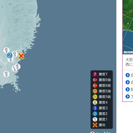
大型
西に