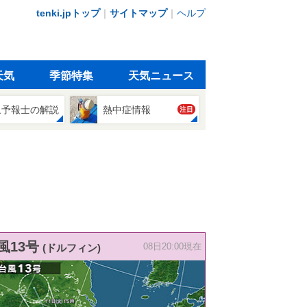
tenki.jpトップ
｜
サイトマップ
｜
ヘルプ
天気
季節特集
天気ニュース
象予報士の解説
熱中症情報
注目
風13号
(ドルフィン)
08日20:00現在