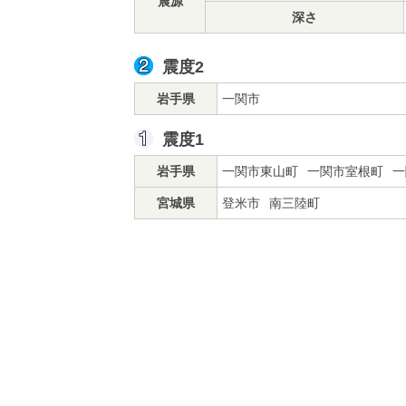
震源
深さ
震度2
岩手県
一関市
震度1
岩手県
一関市東山町
一関市室根町
一
宮城県
登米市
南三陸町