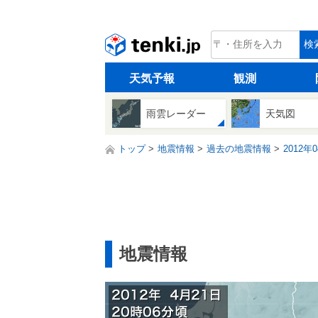
tenki.jp
検
天気予報
観測
雨雲レーダー
天気図
トップ
地震情報
過去の地震情報
2012年
地震情報