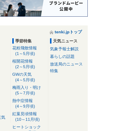
tenki.jpトップ
季節特集
天気ニュース
花粉飛散情報
気象予報士解説
(1～5月頃)
暮らしの話題
桜開花情報
放送局のニュース
(2～5月頃)
特集
GWの天気
(4～5月頃)
梅雨入り・明け
(5～7月頃)
熱中症情報
(4～9月頃)
紅葉見頃情報
天気
(10～11月頃)
ヒートショック