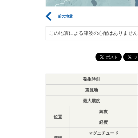
前の地震
この地震による津波の心配はありません
発生時刻
震源地
最大震度
緯度
位置
経度
マグニチュード