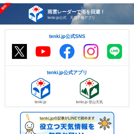
雨雲レーダーで雨を回避！
tenki.jp公式 天気予報アプリ
tenki.jp公式SNS
tenki.jp公式アプリ
tenki.jp
tenki.jp 登山天気