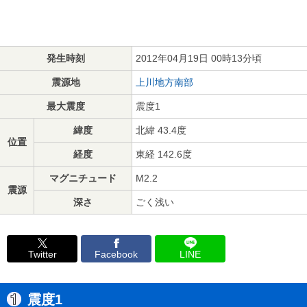
発生時刻
2012年04月19日 00時13分頃
震源地
上川地方南部
最大震度
震度1
緯度
北緯 43.4度
位置
経度
東経 142.6度
マグニチュード
M2.2
震源
深さ
ごく浅い
Twitter
Facebook
LINE
震度1