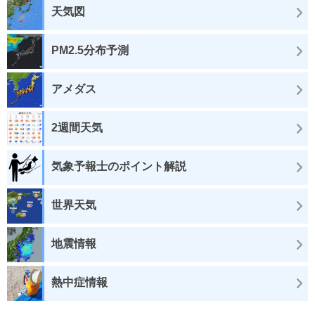
天気図
PM2.5分布予測
アメダス
2週間天気
気象予報士のポイント解説
世界天気
地震情報
熱中症情報