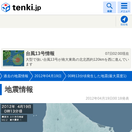
tenki.jp
検索
メニュー
現在地
台風13号情報
07日02:00現在
大型で強い台風13号が南大東島の北北西約120kmを西に進んでい
ます
過去の地震情報
2012年04月19日
00時13分頃発生した地震(最大震度1)
地震情報
2012年04月19日00:18発表