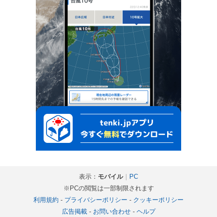
表示：
モバイル
｜
PC
※PCの閲覧は一部制限されます
利用規約
-
プライバシーポリシー
-
クッキーポリシー
広告掲載
-
お問い合わせ
-
ヘルプ