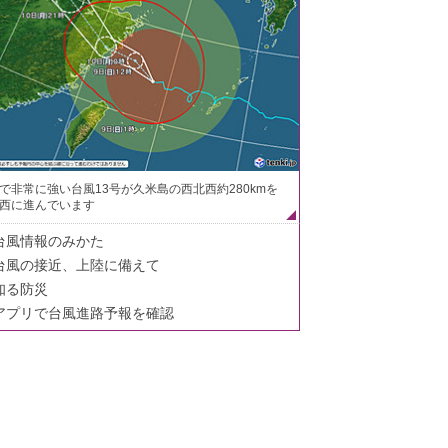
で非常に強い台風13号が久米島の西北西約280kmを
西に進んでいます
台風情報のみかた
台風の接近、上陸に備えて
知る防災
アプリで台風進路予報を確認