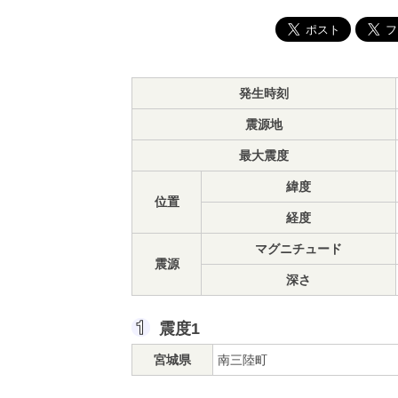
発生時刻
震源地
最大震度
緯度
位置
経度
マグニチュード
震源
深さ
震度1
宮城県
南三陸町