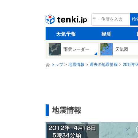
tenki.jp
検
天気予報
観測
雨雲レーダー
天気図
トップ
地震情報
過去の地震情報
2012年
地震情報