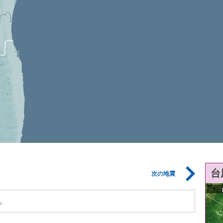
台
次の地震
。