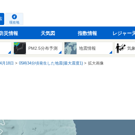
索
現在地
防災情報
天気図
指数情報
レジャー
PM2.5分布予測
地震情報
気
04月18日
05時34分頃発生した地震(最大震度1)
拡大画像