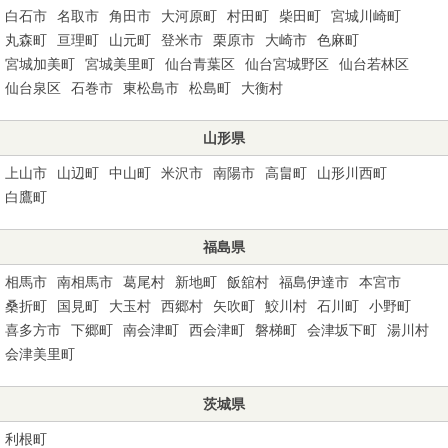
白石市
名取市
角田市
大河原町
村田町
柴田町
宮城川崎町
丸森町
亘理町
山元町
登米市
栗原市
大崎市
色麻町
宮城加美町
宮城美里町
仙台青葉区
仙台宮城野区
仙台若林区
仙台泉区
石巻市
東松島市
松島町
大衡村
山形県
上山市
山辺町
中山町
米沢市
南陽市
高畠町
山形川西町
白鷹町
福島県
相馬市
南相馬市
葛尾村
新地町
飯舘村
福島伊達市
本宮市
桑折町
国見町
大玉村
西郷村
矢吹町
鮫川村
石川町
小野町
喜多方市
下郷町
南会津町
西会津町
磐梯町
会津坂下町
湯川村
会津美里町
茨城県
利根町