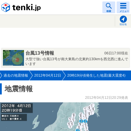
tenki.jp
検索
メニュー
現在地
台風13号情報
06日17:00現在
大型で強い台風13号が南大東島の北東約130kmを西北西に進んで
います
過去の地震情報
2012年04月12日
20時19分頃発生した地震(最大震度4)
地震情報
2012年04月12日20:29発表