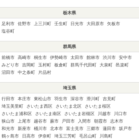
栃木県
足利市
佐野市
上三川町
壬生町
日光市
大田原市
矢板市
塩谷町
群馬県
前橋市
高崎市
桐生市
伊勢崎市
太田市
館林市
渋川市
安中市
みどり市
吉岡町
玉村町
板倉町
群馬千代田町
大泉町
邑楽町
沼田市
中之条町
片品村
埼玉県
行田市
本庄市
東松山市
羽生市
深谷市
滑川町
吉見町
埼玉美里町
さいたま西区
さいたま北区
さいたま桜区
さいたま浦和区
さいたま南区
さいたま岩槻区
川越市
川口市
狭山市
上尾市
越谷市
蕨市
戸田市
入間市
朝霞市
志木市
和光市
新座市
桶川市
北本市
富士見市
三郷市
蓮田市
坂戸市
鶴ヶ島市
日高市
伊奈町
埼玉三芳町
毛呂山町
川島町