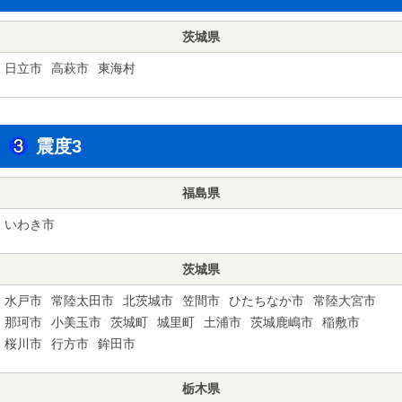
茨城県
日立市
高萩市
東海村
震度3
福島県
いわき市
茨城県
水戸市
常陸太田市
北茨城市
笠間市
ひたちなか市
常陸大宮市
那珂市
小美玉市
茨城町
城里町
土浦市
茨城鹿嶋市
稲敷市
桜川市
行方市
鉾田市
栃木県