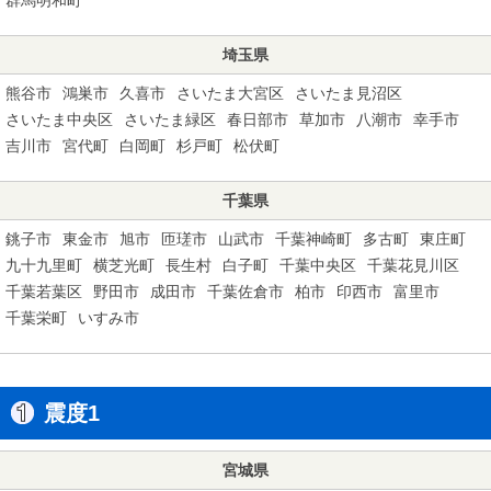
埼玉県
熊谷市
鴻巣市
久喜市
さいたま大宮区
さいたま見沼区
さいたま中央区
さいたま緑区
春日部市
草加市
八潮市
幸手市
吉川市
宮代町
白岡町
杉戸町
松伏町
千葉県
銚子市
東金市
旭市
匝瑳市
山武市
千葉神崎町
多古町
東庄町
九十九里町
横芝光町
長生村
白子町
千葉中央区
千葉花見川区
千葉若葉区
野田市
成田市
千葉佐倉市
柏市
印西市
富里市
千葉栄町
いすみ市
震度1
宮城県