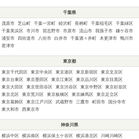
千葉県
茂原市
芝山町
千葉一宮町
睦沢町
長柄町
千葉稲毛区
千葉緑区
千葉美浜区
市川市
習志野市
市原市
流山市
我孫子市
鎌ケ谷市
浦安市
四街道市
八街市
白井市
千葉酒々井町
木更津市
鴨川市
君津市
東京都
東京千代田区
東京中央区
東京港区
東京新宿区
東京文京区
東京台東区
東京墨田区
東京江東区
東京品川区
東京目黒区
東京大田区
東京世田谷区
東京渋谷区
東京中野区
東京杉並区
東京北区
東京荒川区
東京板橋区
東京練馬区
東京足立区
東京葛飾区
東京江戸川区
武蔵野市
三鷹市
町田市
国分寺市
東大和市
西東京市
神奈川県
横浜中区
横浜南区
横浜保土ケ谷区
横浜港北区
川崎川崎区