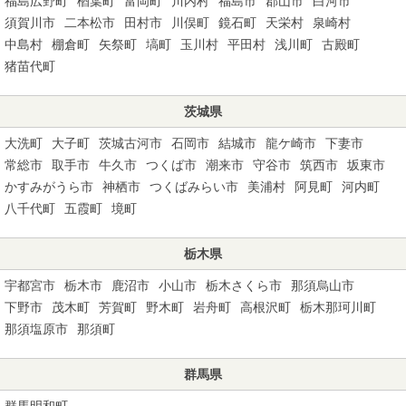
福島広野町
楢葉町
富岡町
川内村
福島市
郡山市
白河市
須賀川市
二本松市
田村市
川俣町
鏡石町
天栄村
泉崎村
中島村
棚倉町
矢祭町
塙町
玉川村
平田村
浅川町
古殿町
猪苗代町
茨城県
大洗町
大子町
茨城古河市
石岡市
結城市
龍ケ崎市
下妻市
常総市
取手市
牛久市
つくば市
潮来市
守谷市
筑西市
坂東市
かすみがうら市
神栖市
つくばみらい市
美浦村
阿見町
河内町
八千代町
五霞町
境町
栃木県
宇都宮市
栃木市
鹿沼市
小山市
栃木さくら市
那須烏山市
下野市
茂木町
芳賀町
野木町
岩舟町
高根沢町
栃木那珂川町
那須塩原市
那須町
群馬県
群馬明和町