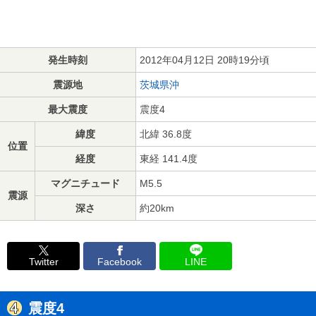
発生時刻
2012年04月12日 20時19分頃
震源地
茨城県沖
最大震度
震度4
緯度
北緯 36.8度
位置
経度
東経 141.4度
マグニチュード
M5.5
震源
深さ
約20km
Twitter
Facebook
LINE
震度4