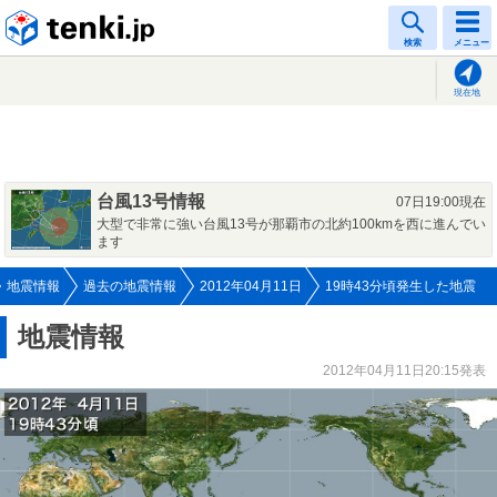
tenki.jp
検索
メニュー
現在地
台風13号情報
07日19:00現在
大型で非常に強い台風13号が那覇市の北約100kmを西に進んでい
ます
地震情報
過去の地震情報
2012年04月11日
19時43分頃発生した地震
地震情報
2012年04月11日20:15発表