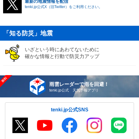
最新の地震情報を配信
tenki.jp公式X（旧Twitter）をご利用ください。
「知る防災」地震
いざという時にあわてないために
確かな情報と行動で防災力アップ
雨雲レーダーで雨を回避！
tenki.jp公式 天気予報アプリ
tenki.jp公式SNS