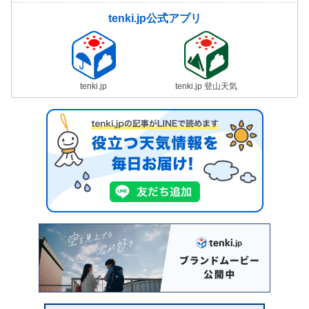
tenki.jp公式アプリ
tenki.jp
tenki.jp 登山天気