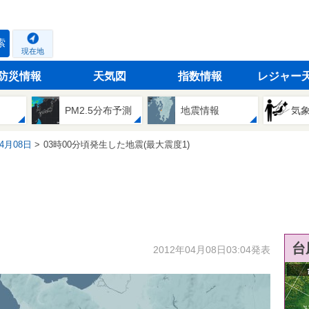
索
現在地
防災情報
天気図
指数情報
レジャー
PM2.5分布予測
地震情報
気
04月08日
03時00分頃発生した地震(最大震度1)
台
2012年04月08日03:04発表