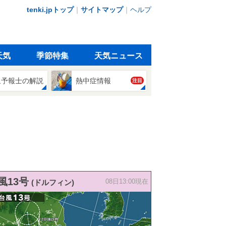
tenki.jpトップ
｜
サイトマップ
｜
ヘルプ
天気
季節特集
天気ニュース
象予報士の解説
熱中症情報
注目
風13号
(ドルフィン)
08日13:00現在