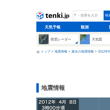
tenki.jp
検
天気予報
観測
雨雲レーダー
天気図
トップ
地震情報
過去の地震情報
2012年
地震情報