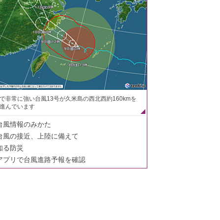
で非常に強い台風13号が久米島の西北西約160kmを
進んでいます
台風情報のみかた
台風の接近、上陸に備えて
知る防災
アプリで台風進路予報を確認