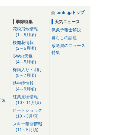
tenki.jpトップ
季節特集
天気ニュース
花粉飛散情報
気象予報士解説
(1～5月頃)
暮らしの話題
桜開花情報
放送局のニュース
(2～5月頃)
特集
GWの天気
(4～5月頃)
梅雨入り・明け
(5～7月頃)
熱中症情報
(4～9月頃)
紅葉見頃情報
天気
(10～11月頃)
ヒートショック
(10～3月頃)
スキー積雪情報
(11～5月頃)