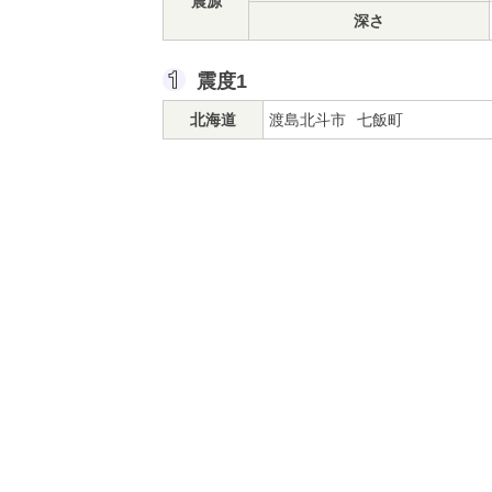
震源
深さ
震度1
北海道
渡島北斗市
七飯町