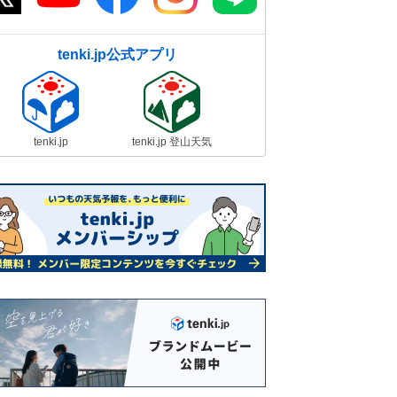
tenki.jp公式アプリ
tenki.jp
tenki.jp 登山天気