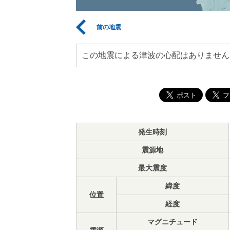
前の地震
この地震による津波の心配はありません
発生時刻
震源地
最大震度
緯度
位置
経度
マグニチュード