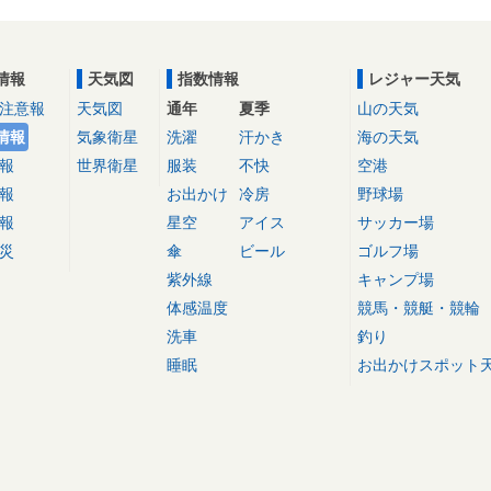
情報
天気図
指数情報
レジャー天気
注意報
天気図
通年
夏季
山の天気
情報
気象衛星
洗濯
汗かき
海の天気
報
世界衛星
服装
不快
空港
報
お出かけ
冷房
野球場
報
星空
アイス
サッカー場
災
傘
ビール
ゴルフ場
紫外線
キャンプ場
体感温度
競馬・競艇・競輪
洗車
釣り
睡眠
お出かけスポット