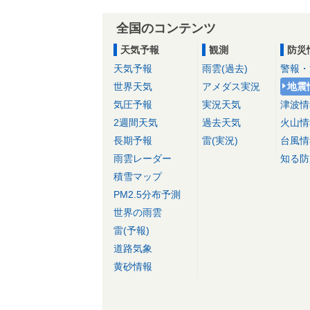
全国のコンテンツ
天気予報
観測
防災
天気予報
雨雲(過去)
警報・
世界天気
アメダス実況
地震
気圧予報
実況天気
津波情
2週間天気
過去天気
火山情
長期予報
雷(実況)
台風情
雨雲レーダー
知る防
積雪マップ
PM2.5分布予測
世界の雨雲
雷(予報)
道路気象
黄砂情報