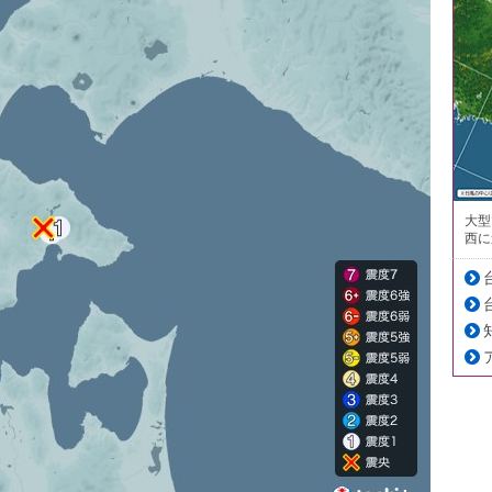
大型
西に