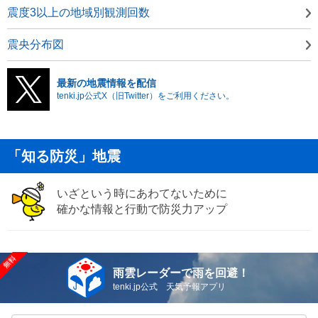
震度3以上の地域別観測回数
震央分布図
最新の地震情報を配信
tenki.jp公式X（旧Twitter）をご利用ください。
「知る防災」地震
いざという時にあわてないために
確かな情報と行動で防災力アップ
雨雲レーダーで雨を回避！
tenki.jp公式 天気予報アプリ