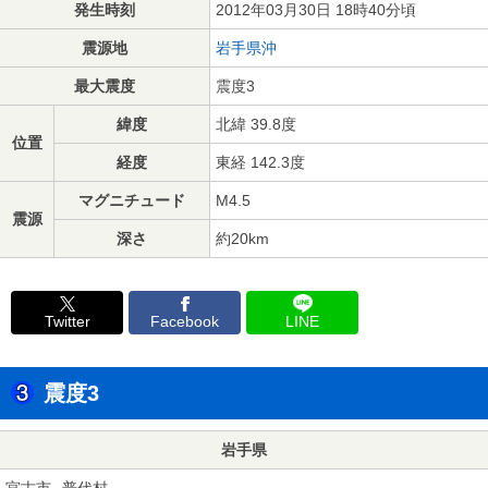
発生時刻
2012年03月30日 18時40分頃
震源地
岩手県沖
最大震度
震度3
緯度
北緯 39.8度
位置
経度
東経 142.3度
マグニチュード
M4.5
震源
深さ
約20km
Twitter
Facebook
LINE
震度3
岩手県
宮古市
普代村