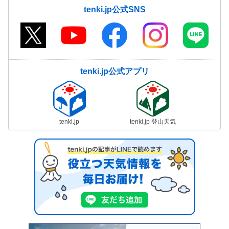
tenki.jp公式SNS
tenki.jp公式アプリ
tenki.jp
tenki.jp 登山天気