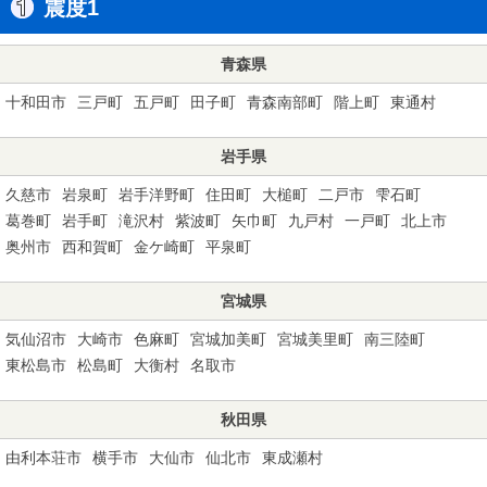
震度1
青森県
十和田市
三戸町
五戸町
田子町
青森南部町
階上町
東通村
岩手県
久慈市
岩泉町
岩手洋野町
住田町
大槌町
二戸市
雫石町
葛巻町
岩手町
滝沢村
紫波町
矢巾町
九戸村
一戸町
北上市
奥州市
西和賀町
金ケ崎町
平泉町
宮城県
気仙沼市
大崎市
色麻町
宮城加美町
宮城美里町
南三陸町
東松島市
松島町
大衡村
名取市
秋田県
由利本荘市
横手市
大仙市
仙北市
東成瀬村