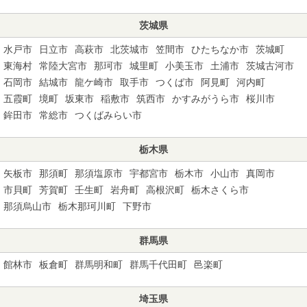
茨城県
水戸市
日立市
高萩市
北茨城市
笠間市
ひたちなか市
茨城町
東海村
常陸大宮市
那珂市
城里町
小美玉市
土浦市
茨城古河市
石岡市
結城市
龍ケ崎市
取手市
つくば市
阿見町
河内町
五霞町
境町
坂東市
稲敷市
筑西市
かすみがうら市
桜川市
鉾田市
常総市
つくばみらい市
栃木県
矢板市
那須町
那須塩原市
宇都宮市
栃木市
小山市
真岡市
市貝町
芳賀町
壬生町
岩舟町
高根沢町
栃木さくら市
那須烏山市
栃木那珂川町
下野市
群馬県
館林市
板倉町
群馬明和町
群馬千代田町
邑楽町
埼玉県