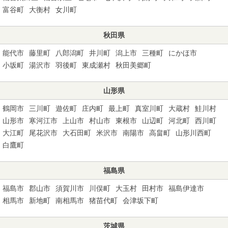
富谷町
大衡村
女川町
秋田県
能代市
藤里町
八郎潟町
井川町
潟上市
三種町
にかほ市
小坂町
湯沢市
羽後町
東成瀬村
秋田美郷町
山形県
鶴岡市
三川町
遊佐町
庄内町
最上町
真室川町
大蔵村
鮭川村
山形市
寒河江市
上山市
村山市
東根市
山辺町
河北町
西川町
大江町
尾花沢市
大石田町
米沢市
南陽市
高畠町
山形川西町
白鷹町
福島県
福島市
郡山市
須賀川市
川俣町
大玉村
田村市
福島伊達市
相馬市
新地町
南相馬市
猪苗代町
会津坂下町
茨城県