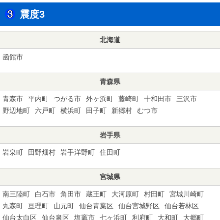
震度3
北海道
函館市
青森県
青森市
平内町
つがる市
外ヶ浜町
藤崎町
十和田市
三沢市
野辺地町
六戸町
横浜町
田子町
新郷村
むつ市
岩手県
岩泉町
田野畑村
岩手洋野町
住田町
宮城県
南三陸町
白石市
角田市
蔵王町
大河原町
村田町
宮城川崎町
丸森町
亘理町
山元町
仙台青葉区
仙台宮城野区
仙台若林区
仙台太白区
仙台泉区
塩竈市
七ヶ浜町
利府町
大和町
大郷町