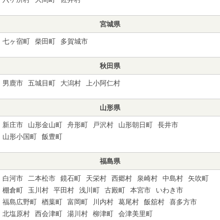
宮城県
七ヶ宿町
柴田町
多賀城市
秋田県
男鹿市
五城目町
大潟村
上小阿仁村
山形県
新庄市
山形金山町
舟形町
戸沢村
山形朝日町
長井市
山形小国町
飯豊町
福島県
白河市
二本松市
鏡石町
天栄村
西郷村
泉崎村
中島村
矢吹町
棚倉町
玉川村
平田村
浅川町
古殿町
本宮市
いわき市
福島広野町
楢葉町
富岡町
川内村
葛尾村
飯舘村
喜多方市
北塩原村
西会津町
湯川村
柳津町
会津美里町