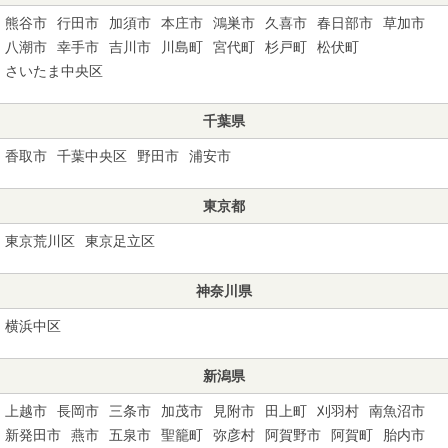
熊谷市
行田市
加須市
本庄市
鴻巣市
久喜市
春日部市
草加市
八潮市
幸手市
吉川市
川島町
宮代町
杉戸町
松伏町
さいたま中央区
千葉県
香取市
千葉中央区
野田市
浦安市
東京都
東京荒川区
東京足立区
神奈川県
横浜中区
新潟県
上越市
長岡市
三条市
加茂市
見附市
田上町
刈羽村
南魚沼市
新発田市
燕市
五泉市
聖籠町
弥彦村
阿賀野市
阿賀町
胎内市