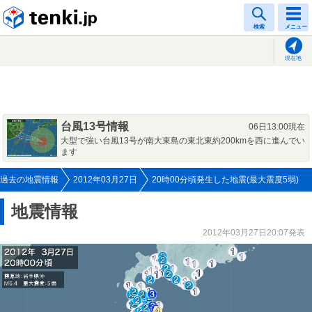
tenki.jp
検索
メニュー
現在地
台風13号情報
06日13:00現在
大型で強い台風13号が南大東島の東北東約200kmを西に進んでい
ます
過去の地震情報
2012年03月27日
20時00分頃発生した地震(最大震度5弱)
地震情報
2012年03月27日20:07発表