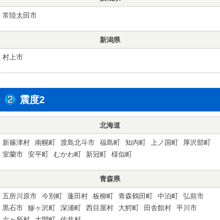
常陸太田市
新潟県
村上市
震度2
北海道
新篠津村
南幌町
渡島北斗市
福島町
知内町
上ノ国町
厚沢部町
室蘭市
安平町
むかわ町
新冠町
様似町
青森県
五所川原市
今別町
蓬田村
板柳町
青森鶴田町
中泊町
弘前市
黒石市
鰺ヶ沢町
深浦町
西目屋村
大鰐町
田舎館村
平川市
六ヶ所村
大間町
佐井村