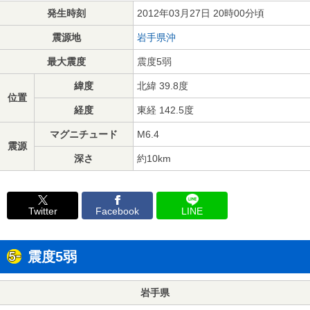
発生時刻
2012年03月27日 20時00分頃
震源地
岩手県沖
最大震度
震度5弱
緯度
北緯 39.8度
位置
経度
東経 142.5度
マグニチュード
M6.4
震源
深さ
約10km
Twitter
Facebook
LINE
震度5弱
岩手県