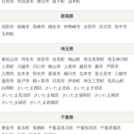
日光市
大田原市
鹿沼市
益子町
茂木町
群馬県
沼田市
前橋市
高崎市
桐生市
伊勢崎市
太田市
渋川市
安中市
玉村町
埼玉県
東松山市
羽生市
深谷市
吉見町
鳩山町
埼玉美里町
埼玉神川町
上里町
川越市
川口市
狭山市
上尾市
越谷市
蕨市
戸田市
入間市
志木市
和光市
新座市
桶川市
北本市
富士見市
三郷市
蓮田市
坂戸市
鶴ヶ島市
日高市
伊奈町
埼玉三芳町
毛呂山町
白岡町
さいたま西区
さいたま北区
さいたま大宮区
さいたま見沼区
さいたま桜区
さいたま浦和区
さいたま南区
さいたま緑区
さいたま岩槻区
千葉県
東金市
多古町
長柄町
千葉花見川区
千葉稲毛区
千葉若葉区