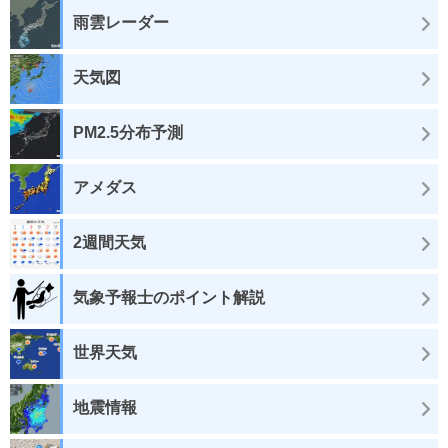
雨雲レーダー
天気図
PM2.5分布予測
アメダス
2週間天気
気象予報士のポイント解説
世界天気
地震情報