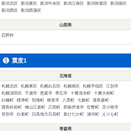
新潟北区
新潟東区
新潟中央区
新潟江南区
新潟秋葉区
新潟南区
新潟西区
新潟西蒲区
山梨県
忍野村
震度1
北海道
札幌北区
札幌東区
札幌白石区
札幌南区
札幌手稲区
江別市
札幌清田区
千歳市
恵庭市
帯広市
十勝清水町
十勝大樹町
白糠町
標津町
別海町
根室市
八雲町
七飯町
渡島森町
渡島松前町
檜山江差町
乙部町
胆振伊達市
壮瞥町
苫小牧市
登別市
白老町
日高地方日高町
新ひだか町
浦河町
えりも町
青森県