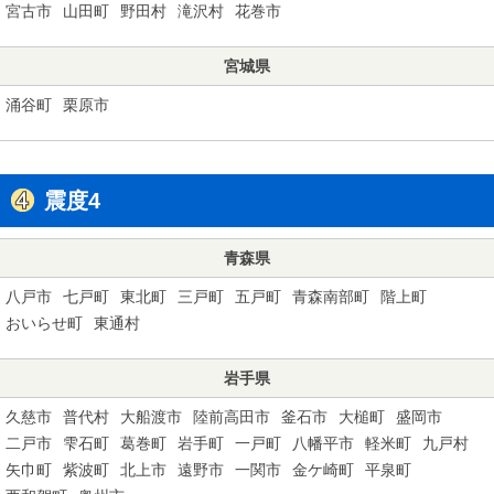
宮古市
山田町
野田村
滝沢村
花巻市
宮城県
涌谷町
栗原市
震度4
青森県
八戸市
七戸町
東北町
三戸町
五戸町
青森南部町
階上町
おいらせ町
東通村
岩手県
久慈市
普代村
大船渡市
陸前高田市
釜石市
大槌町
盛岡市
二戸市
雫石町
葛巻町
岩手町
一戸町
八幡平市
軽米町
九戸村
矢巾町
紫波町
北上市
遠野市
一関市
金ケ崎町
平泉町