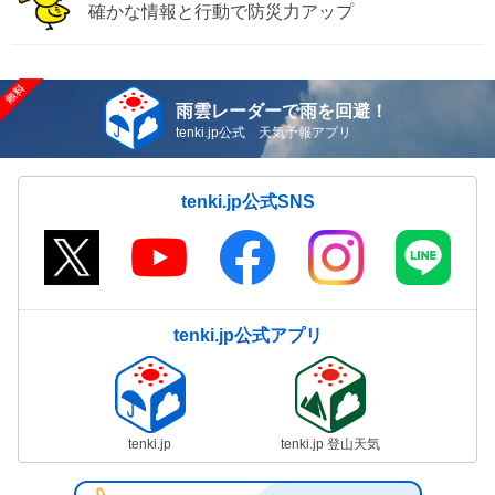
確かな情報と行動で防災力アップ
雨雲レーダーで雨を回避！
tenki.jp公式 天気予報アプリ
tenki.jp公式SNS
tenki.jp公式アプリ
tenki.jp
tenki.jp 登山天気