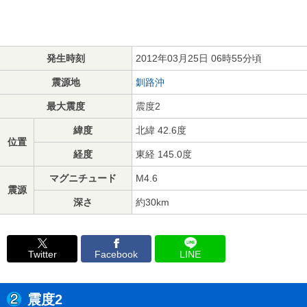
発生時刻
2012年03月25日 06時55分頃
震源地
釧路沖
最大震度
震度2
緯度
北緯 42.6度
位置
経度
東経 145.0度
マグニチュード
M4.6
震源
深さ
約30km
Twitter
Facebook
LINE
震度2