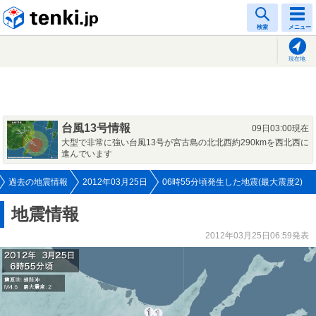
tenki.jp
検索
メニュー
現在地
台風13号情報
09日03:00現在
大型で非常に強い台風13号が宮古島の北北西約290kmを西北西に
進んでいます
過去の地震情報
2012年03月25日
06時55分頃発生した地震(最大震度2)
地震情報
2012年03月25日06:59発表