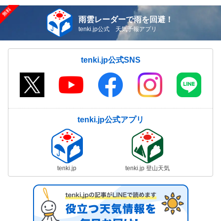
雨雲レーダーで雨を回避！
tenki.jp公式 天気予報アプリ
tenki.jp公式SNS
tenki.jp公式アプリ
tenki.jp
tenki.jp 登山天気