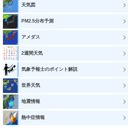
天気図
PM2.5分布予測
アメダス
2週間天気
気象予報士のポイント解説
世界天気
地震情報
熱中症情報