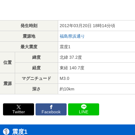
発生時刻
2012年03月20日 18時14分頃
震源地
福島県浜通り
最大震度
震度1
緯度
北緯 37.2度
位置
経度
東経 140.7度
マグニチュード
M3.0
震源
深さ
約10km
Twitter
Facebook
LINE
震度1