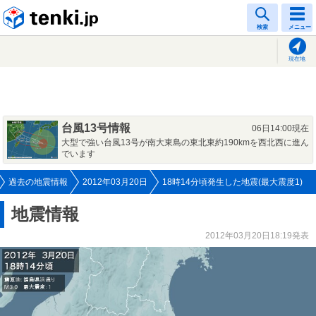
tenki.jp
検索
メニュー
現在地
台風13号情報
06日14:00現在
大型で強い台風13号が南大東島の東北東約190kmを西北西に進ん
でいます
過去の地震情報
2012年03月20日
18時14分頃発生した地震(最大震度1)
地震情報
2012年03月20日18:19発表