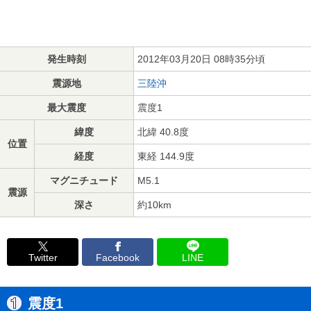
発生時刻
2012年03月20日 08時35分頃
震源地
三陸沖
最大震度
震度1
緯度
北緯 40.8度
位置
経度
東経 144.9度
マグニチュード
M5.1
震源
深さ
約10km
Twitter
Facebook
LINE
震度1