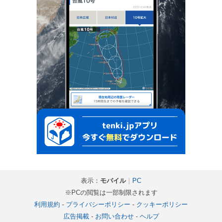
表示：
モバイル
｜
PC
※PCの閲覧は一部制限されます
利用規約
-
プライバシーポリシー
-
クッキーポリシー
広告掲載
-
お問い合わせ
-
ヘルプ