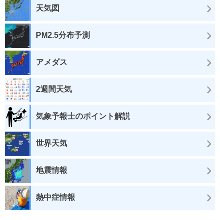
天気図
PM2.5分布予測
アメダス
2週間天気
気象予報士のポイント解説
世界天気
地震情報
熱中症情報