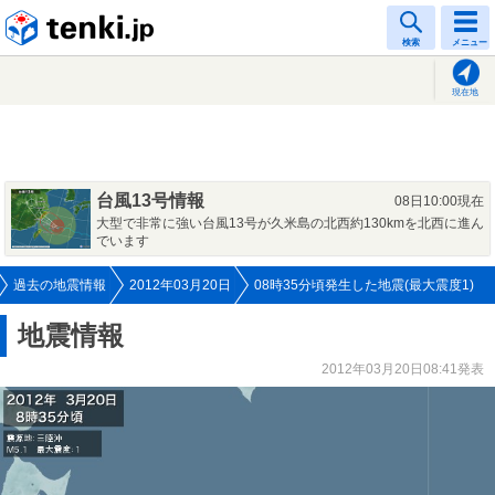
tenki.jp
検索
メニュー
現在地
台風13号情報
08日10:00現在
大型で非常に強い台風13号が久米島の北西約130kmを北西に進ん
でいます
過去の地震情報
2012年03月20日
08時35分頃発生した地震(最大震度1)
地震情報
2012年03月20日08:41発表