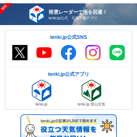
雨雲レーダーで雨を回避！
tenki.jp公式 天気予報アプリ
tenki.jp公式SNS
tenki.jp公式アプリ
tenki.jp
tenki.jp 登山天気