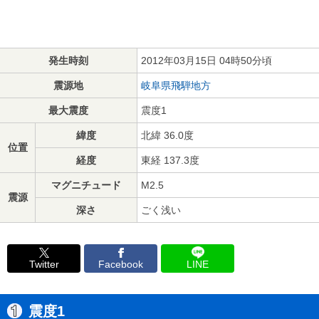
発生時刻
2012年03月15日 04時50分頃
震源地
岐阜県飛騨地方
最大震度
震度1
緯度
北緯 36.0度
位置
経度
東経 137.3度
マグニチュード
M2.5
震源
深さ
ごく浅い
Twitter
Facebook
LINE
震度1