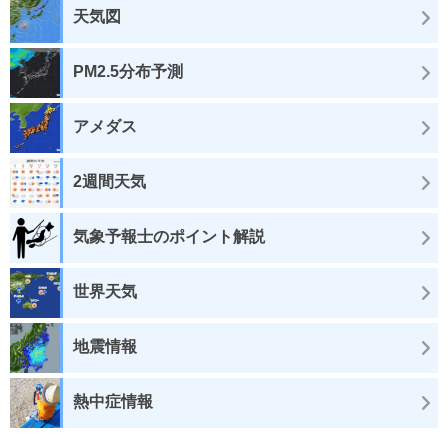
天気図
PM2.5分布予測
アメダス
2週間天気
気象予報士のポイント解説
世界天気
地震情報
熱中症情報