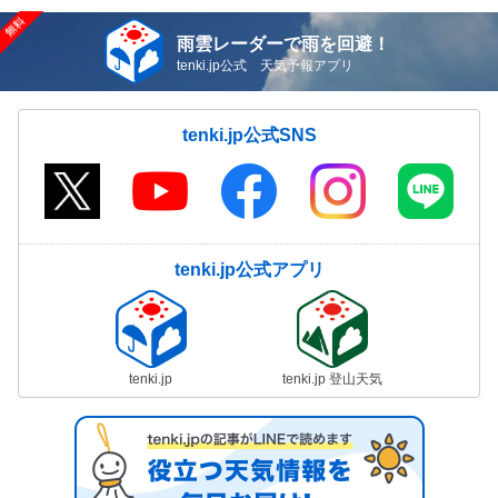
雨雲レーダーで雨を回避！
tenki.jp公式 天気予報アプリ
tenki.jp公式SNS
tenki.jp公式アプリ
tenki.jp
tenki.jp 登山天気