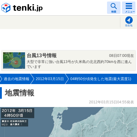
tenki.jp
検索
メニュー
現在地
台風13号情報
08日07:00現在
大型で非常に強い台風13号が久米島の北北西約70kmを西に進ん
でいます
過去の地震情報
2012年03月15日
04時50分頃発生した地震(最大震度1)
地震情報
2012年03月15日04:55発表