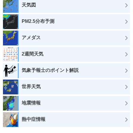
天気図
PM2.5分布予測
アメダス
2週間天気
気象予報士のポイント解説
世界天気
地震情報
熱中症情報