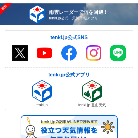
雨雲レーダーで雨を回避！
tenki.jp公式 天気予報アプリ
tenki.jp公式SNS
tenki.jp公式アプリ
tenki.jp
tenki.jp 登山天気