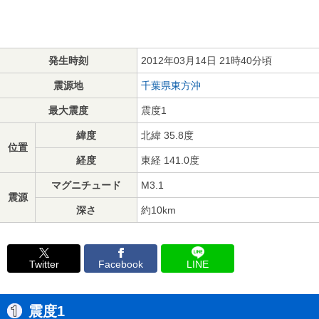
発生時刻
2012年03月14日 21時40分頃
震源地
千葉県東方沖
最大震度
震度1
緯度
北緯 35.8度
位置
経度
東経 141.0度
マグニチュード
M3.1
震源
深さ
約10km
Twitter
Facebook
LINE
震度1