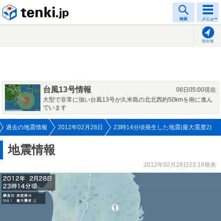
tenki.jp
検索
メニュー
現在地
台風13号情報
08日05:00現在
大型で非常に強い台風13号が久米島の北北西約50kmを南に進ん
でいます
過去の地震情報
2012年02月28日
23時14分頃発生した地震(最大震度2)
地震情報
2012年02月28日23:19発表