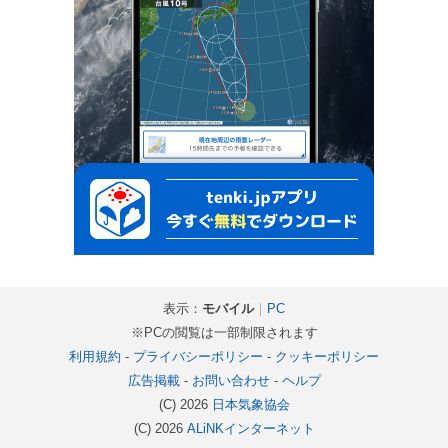
表示：
モバイル
｜
PC
※PCの閲覧は一部制限されます
利用規約
-
プライバシーポリシー
-
クッキーポリシー
広告掲載
-
お問い合わせ
-
ヘルプ
(C) 2026
日本気象協会
(C) 2026
ALiNKインターネット