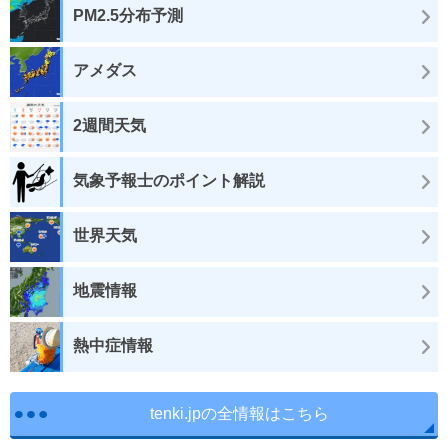
PM2.5分布予測
アメダス
2週間天気
気象予報士のポイント解説
世界天気
地震情報
熱中症情報
tenki.jpの全情報はこちら