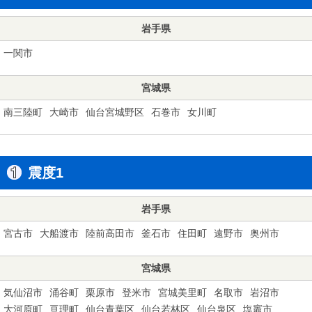
岩手県
一関市
宮城県
南三陸町
大崎市
仙台宮城野区
石巻市
女川町
震度1
岩手県
宮古市
大船渡市
陸前高田市
釜石市
住田町
遠野市
奥州市
宮城県
気仙沼市
涌谷町
栗原市
登米市
宮城美里町
名取市
岩沼市
大河原町
亘理町
仙台青葉区
仙台若林区
仙台泉区
塩竈市