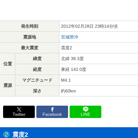
発生時刻
2012年02月28日 23時14分頃
震源地
宮城県沖
最大震度
震度2
緯度
北緯 38.3度
位置
経度
東経 142.0度
マグニチュード
M4.1
震源
深さ
約60km
Twitter
Facebook
LINE
震度2