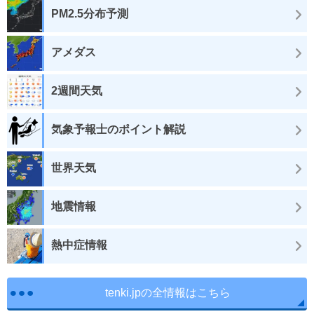
PM2.5分布予測
アメダス
2週間天気
気象予報士のポイント解説
世界天気
地震情報
熱中症情報
tenki.jpの全情報はこちら