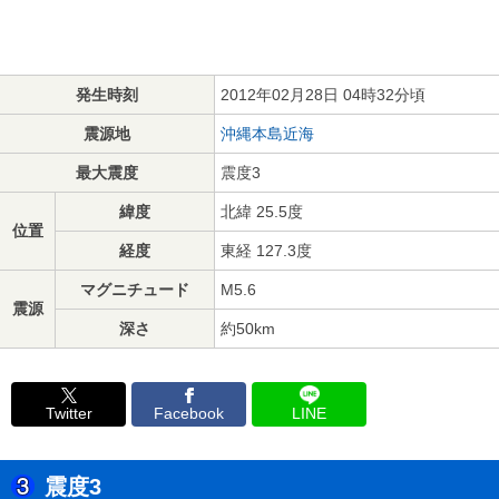
発生時刻
2012年02月28日 04時32分頃
震源地
沖縄本島近海
最大震度
震度3
緯度
北緯 25.5度
位置
経度
東経 127.3度
マグニチュード
M5.6
震源
深さ
約50km
Twitter
Facebook
LINE
震度3