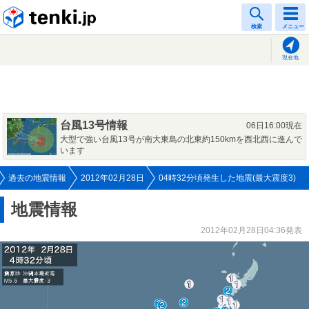
tenki.jp
検索
メニュー
現在地
台風13号情報
06日16:00現在
大型で強い台風13号が南大東島の北東約150kmを西北西に進んで
います
過去の地震情報
2012年02月28日
04時32分頃発生した地震(最大震度3)
地震情報
2012年02月28日04:36発表