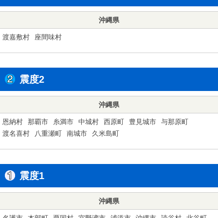
沖縄県
渡嘉敷村
座間味村
震度2
沖縄県
恩納村
那覇市
糸満市
中城村
西原町
豊見城市
与那原町
渡名喜村
八重瀬町
南城市
久米島町
震度1
沖縄県
名護市
本部町
粟国村
宜野湾市
浦添市
沖縄市
読谷村
北谷町