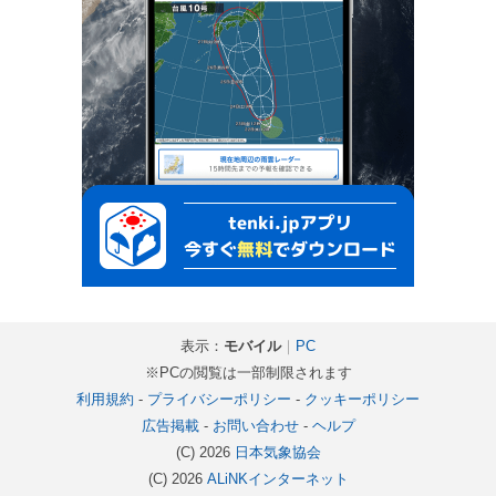
表示：
モバイル
｜
PC
※PCの閲覧は一部制限されます
利用規約
-
プライバシーポリシー
-
クッキーポリシー
広告掲載
-
お問い合わせ
-
ヘルプ
(C) 2026
日本気象協会
(C) 2026
ALiNKインターネット