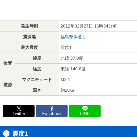
発生時刻
2012年02月27日 16時34分頃
震源地
福島県浜通り
最大震度
震度1
緯度
北緯 37.0度
位置
経度
東経 140.6度
マグニチュード
M3.1
震源
深さ
約20km
Twitter
Facebook
LINE
震度1