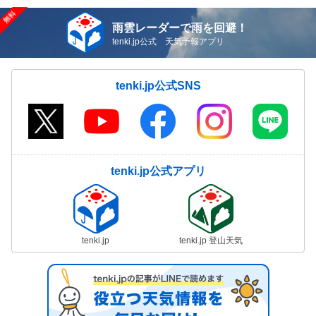
雨雲レーダーで雨を回避！
tenki.jp公式 天気予報アプリ
tenki.jp公式SNS
tenki.jp公式アプリ
tenki.jp
tenki.jp 登山天気