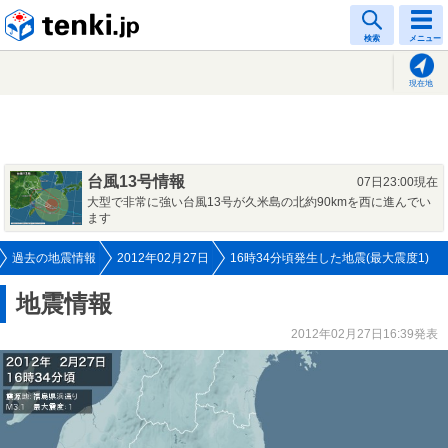
tenki.jp
検索
メニュー
現在地
台風13号情報
07日23:00現在
大型で非常に強い台風13号が久米島の北約90kmを西に進んでい
ます
過去の地震情報
2012年02月27日
16時34分頃発生した地震(最大震度1)
地震情報
2012年02月27日16:39発表