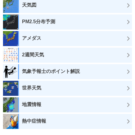
天気図
PM2.5分布予測
アメダス
2週間天気
気象予報士のポイント解説
世界天気
地震情報
熱中症情報