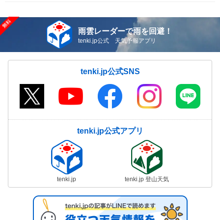
雨雲レーダーで雨を回避！
tenki.jp公式 天気予報アプリ
tenki.jp公式SNS
tenki.jp公式アプリ
tenki.jp
tenki.jp 登山天気