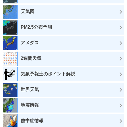
天気図
PM2.5分布予測
アメダス
2週間天気
気象予報士のポイント解説
世界天気
地震情報
熱中症情報