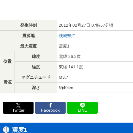
発生時刻
2012年02月27日 07時57分頃
震源地
茨城県沖
最大震度
震度1
緯度
北緯 36.3度
位置
経度
東経 141.1度
マグニチュード
M3.7
震源
深さ
約40km
Twitter
Facebook
LINE
震度1