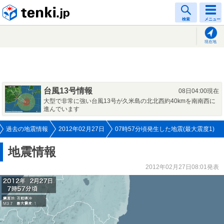
tenki.jp
検索
メニュー
現在地
台風13号情報
08日04:00現在
大型で非常に強い台風13号が久米島の北北西約40kmを南南西に
進んでいます
過去の地震情報
2012年02月27日
07時57分頃発生した地震(最大震度1)
地震情報
2012年02月27日08:01発表