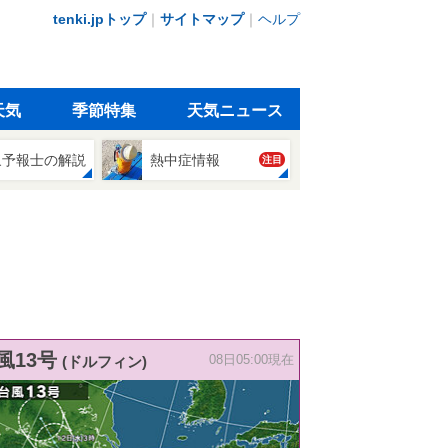
tenki.jpトップ
｜
サイトマップ
｜
ヘルプ
天気
季節特集
天気ニュース
象予報士の解説
熱中症情報
注目
風13号
(ドルフィン)
08日05:00現在