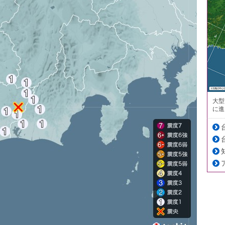
大型
に進