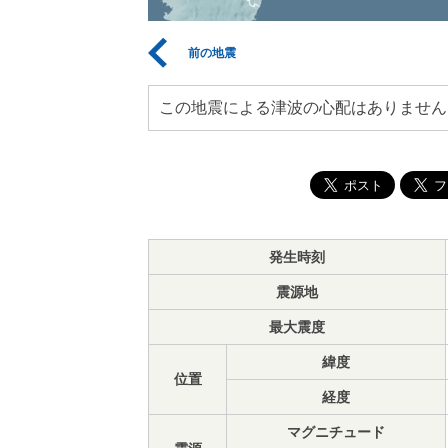
前の地震
この地震による津波の心配はありません
発生時刻
震源地
最大震度
緯度
位置
経度
マグニチュード