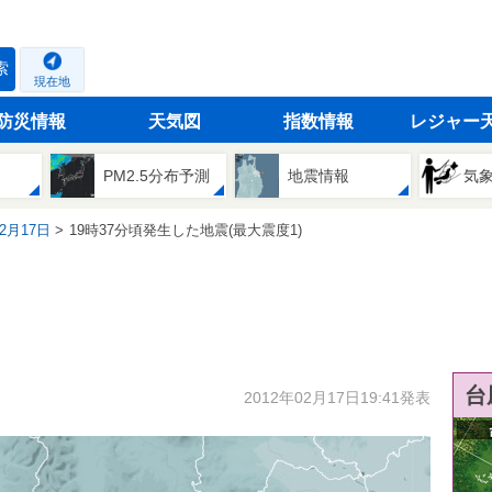
索
現在地
防災情報
天気図
指数情報
レジャー
PM2.5分布予測
地震情報
気
02月17日
19時37分頃発生した地震(最大震度1)
台
2012年02月17日19:41発表