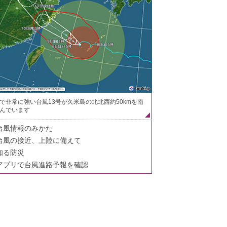
で非常に強い台風13号が久米島の北北西約50kmを南
んでいます
台風情報のみかた
台風の接近、上陸に備えて
知る防災
アプリで台風進路予報を確認