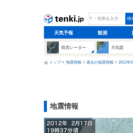
tenki.jp
検
天気予報
観測
雨雲レーダー
天気図
トップ
地震情報
過去の地震情報
2012年
地震情報