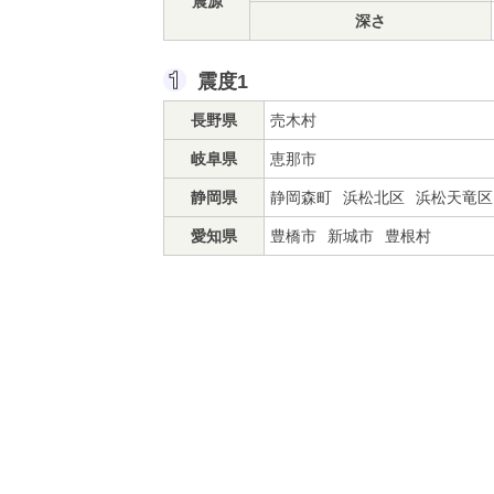
震源
深さ
震度1
長野県
売木村
岐阜県
恵那市
静岡県
静岡森町
浜松北区
浜松天竜区
愛知県
豊橋市
新城市
豊根村