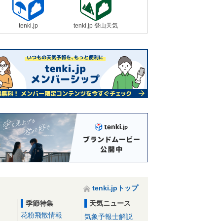
tenki.jp
tenki.jp 登山天気
tenki.jpトップ
季節特集
天気ニュース
花粉飛散情報
気象予報士解説