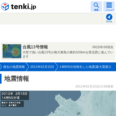
tenki.jp
検索
メニュー
現在地
台風13号情報
06日06:00現在
大型で強い台風13号が南大東島の東約320kmを西北西に進んでい
ます
過去の地震情報
2012年02月15日
14時55分頃発生した地震(最大震度1)
地震情報
2012年02月15日14:59発表