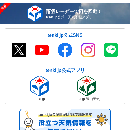
雨雲レーダーで雨を回避！
tenki.jp公式 天気予報アプリ
tenki.jp公式SNS
tenki.jp公式アプリ
tenki.jp
tenki.jp 登山天気