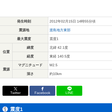
発生時刻
2012年02月15日 14時55分頃
震源地
渡島地方東部
最大震度
震度1
緯度
北緯 42.1度
位置
経度
東経 140.5度
マグニチュード
M2.5
震源
深さ
約10km
Twitter
Facebook
LINE
震度1