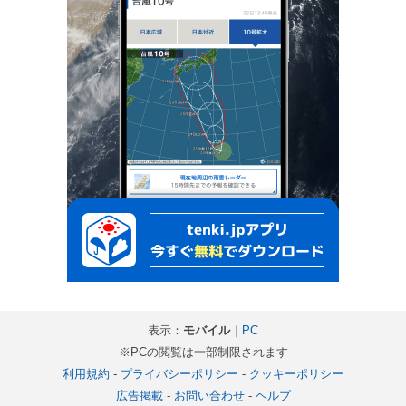
表示：
モバイル
｜
PC
※PCの閲覧は一部制限されます
利用規約
-
プライバシーポリシー
-
クッキーポリシー
広告掲載
-
お問い合わせ
-
ヘルプ