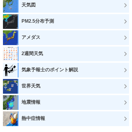
天気図
PM2.5分布予測
アメダス
2週間天気
気象予報士のポイント解説
世界天気
地震情報
熱中症情報