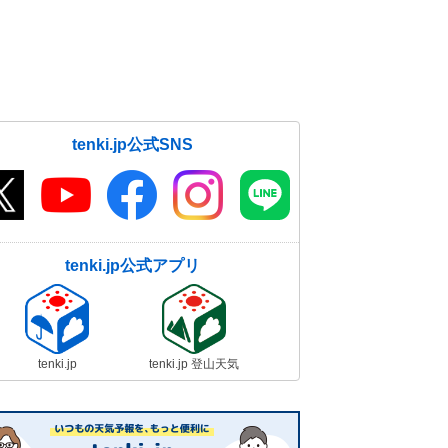
tenki.jp公式SNS
tenki.jp公式アプリ
tenki.jp
tenki.jp 登山天気