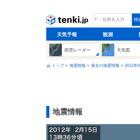
tenki.jp
検
天気予報
観測
雨雲レーダー
天気図
トップ
地震情報
過去の地震情報
2012年
地震情報