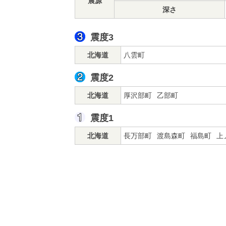
震源
深さ
震度3
北海道
八雲町
震度2
北海道
厚沢部町
乙部町
震度1
北海道
長万部町
渡島森町
福島町
上