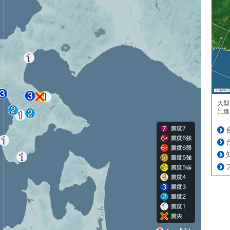
大型
に進