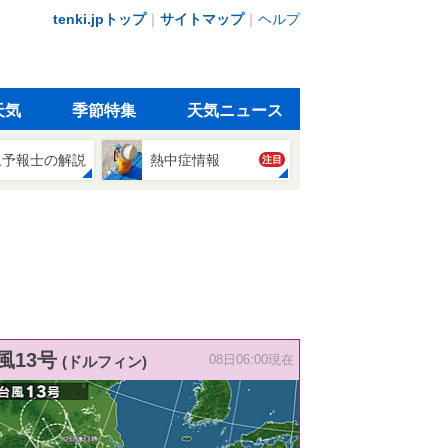
tenki.jpトップ
｜
サイトマップ
｜
ヘルプ
天気
季節特集
天気ニュース
象予報士の解説
熱中症情報
注目
風13号
(ドルフィン)
08日06:00現在