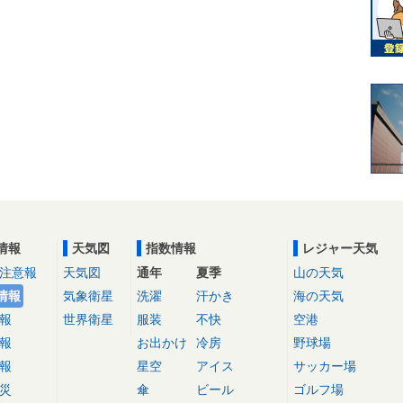
情報
天気図
指数情報
レジャー天気
注意報
天気図
通年
夏季
山の天気
情報
気象衛星
洗濯
汗かき
海の天気
報
世界衛星
服装
不快
空港
報
お出かけ
冷房
野球場
報
星空
アイス
サッカー場
災
傘
ビール
ゴルフ場