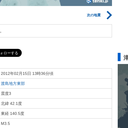
次の地震
。
2012年02月15日 13時36分頃
渡島地方東部
震度3
北緯 42.1度
東経 140.5度
M3.5