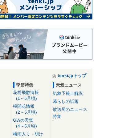
tenki.jpトップ
季節特集
天気ニュース
花粉飛散情報
気象予報士解説
(1～5月頃)
暮らしの話題
桜開花情報
放送局のニュース
(2～5月頃)
特集
GWの天気
(4～5月頃)
梅雨入り・明け