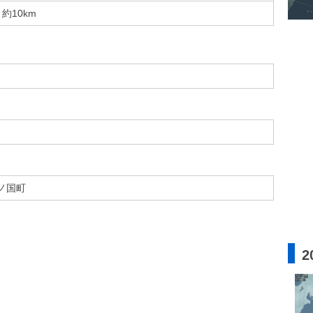
約10km
ノ国町
2