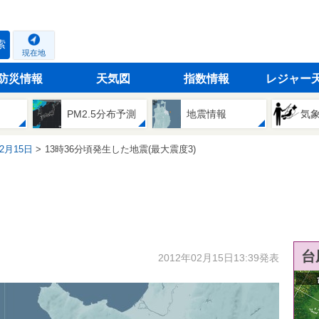
索
現在地
防災情報
天気図
指数情報
レジャー
PM2.5分布予測
地震情報
気
02月15日
13時36分頃発生した地震(最大震度3)
台
2012年02月15日13:39発表