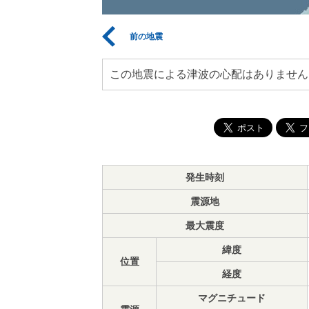
前の地震
この地震による津波の心配はありません
発生時刻
震源地
最大震度
緯度
位置
経度
マグニチュード