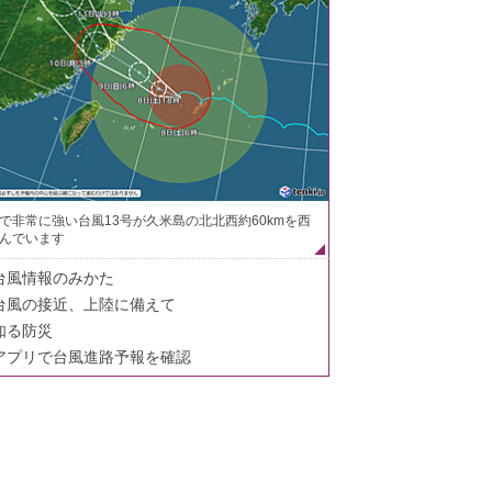
で非常に強い台風13号が久米島の北北西約60kmを西
んでいます
台風情報のみかた
台風の接近、上陸に備えて
知る防災
アプリで台風進路予報を確認