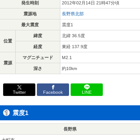
発生時刻
2012年02月14日 21時47分頃
震源地
長野県北部
最大震度
震度1
緯度
北緯 36.5度
位置
経度
東経 137.9度
マグニチュード
M2.1
震源
深さ
約10km
Twitter
Facebook
LINE
震度1
長野県
大町市