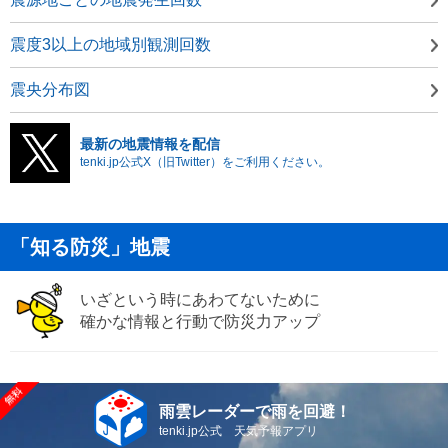
震度3以上の地域別観測回数
震央分布図
最新の地震情報を配信
tenki.jp公式X（旧Twitter）をご利用ください。
「知る防災」地震
いざという時にあわてないために
確かな情報と行動で防災力アップ
雨雲レーダーで雨を回避！
tenki.jp公式 天気予報アプリ