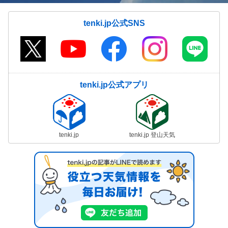
tenki.jp公式SNS
tenki.jp公式アプリ
tenki.jp
tenki.jp 登山天気