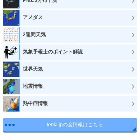
PM2.5分布予測
アメダス
2週間天気
気象予報士のポイント解説
世界天気
地震情報
熱中症情報
tenki.jpの全情報はこちら