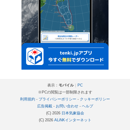
表示：
モバイル
｜
PC
※PCの閲覧は一部制限されます
利用規約
-
プライバシーポリシー
-
クッキーポリシー
広告掲載
-
お問い合わせ
-
ヘルプ
(C) 2026
日本気象協会
(C) 2026
ALiNKインターネット