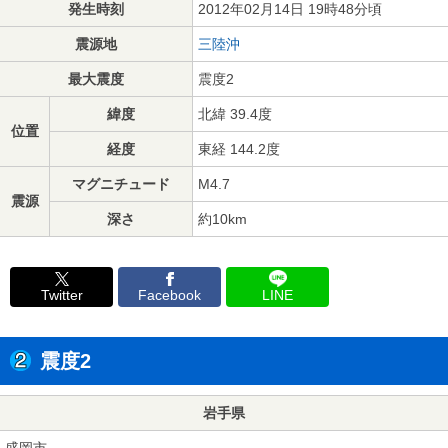
発生時刻
2012年02月14日 19時48分頃
震源地
三陸沖
最大震度
震度2
緯度
北緯 39.4度
位置
経度
東経 144.2度
マグニチュード
M4.7
震源
深さ
約10km
Twitter
Facebook
LINE
震度2
岩手県
盛岡市