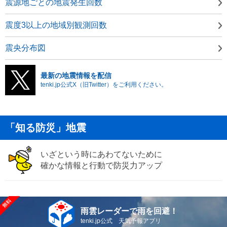
震源地ごとの地震発生回数
震度3以上の地域別観測回数
震央分布図
最新の地震情報を配信
tenki.jp公式X（旧Twitter）をご利用ください。
「知る防災」地震
いざという時にあわてないために
確かな情報と行動で防災力アップ
雨雲レーダーで雨を回避！
tenki.jp公式 天気予報アプリ