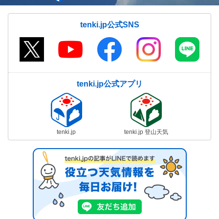
tenki.jp公式SNS
tenki.jp公式アプリ
tenki.jp
tenki.jp 登山天気