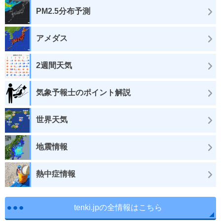
PM2.5分布予測
アメダス
2週間天気
気象予報士のポイント解説
世界天気
地震情報
熱中症情報
tenki.jpの全情報はこちら