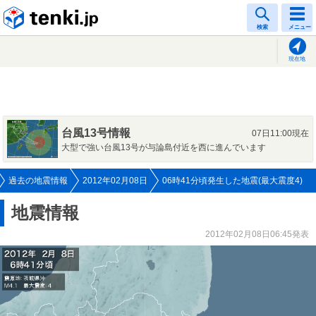
tenki.jp
検索
メニュー
現在地
台風13号情報
07日11:00現在
大型で強い台風13号が与論島付近を西に進んでいます
過去の地震情報
2012年02月08日
06時41分頃発生した地震(最大震度4)
地震情報
2012年02月08日06:45発表