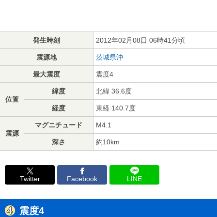
発生時刻
2012年02月08日 06時41分頃
震源地
茨城県沖
最大震度
震度4
緯度
北緯 36.6度
位置
経度
東経 140.7度
マグニチュード
M4.1
震源
深さ
約10km
Twitter
Facebook
LINE
震度4