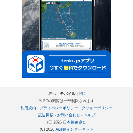
表示：
モバイル
｜
PC
※PCの閲覧は一部制限されます
利用規約
-
プライバシーポリシー
-
クッキーポリシー
広告掲載
-
お問い合わせ
-
ヘルプ
(C) 2026
日本気象協会
(C) 2026
ALiNKインターネット