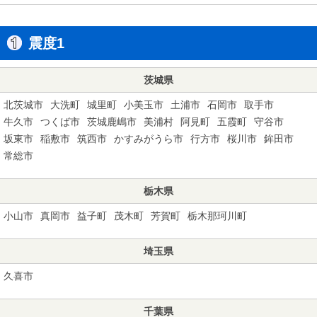
震度1
茨城県
北茨城市
大洗町
城里町
小美玉市
土浦市
石岡市
取手市
牛久市
つくば市
茨城鹿嶋市
美浦村
阿見町
五霞町
守谷市
坂東市
稲敷市
筑西市
かすみがうら市
行方市
桜川市
鉾田市
常総市
栃木県
小山市
真岡市
益子町
茂木町
芳賀町
栃木那珂川町
埼玉県
久喜市
千葉県