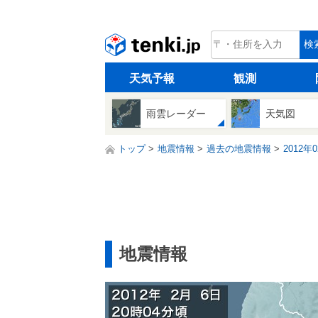
tenki.jp
検
天気予報
観測
雨雲レーダー
天気図
トップ
地震情報
過去の地震情報
2012年
地震情報