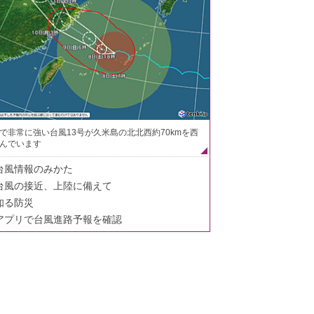
で非常に強い台風13号が久米島の北北西約70kmを西
んでいます
台風情報のみかた
台風の接近、上陸に備えて
知る防災
アプリで台風進路予報を確認