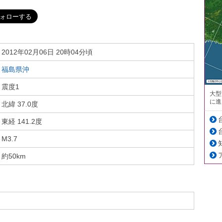
2012年02月06日 20時04分頃
福島県沖
震度1
大型
に進
北緯 37.0度
東経 141.2度
M3.7
約50km