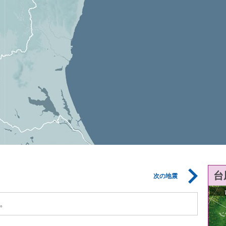
台
次の地震
。