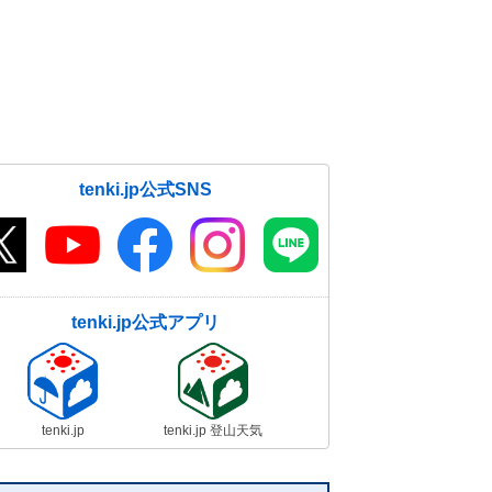
tenki.jp公式SNS
tenki.jp公式アプリ
tenki.jp
tenki.jp 登山天気