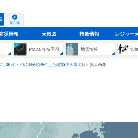
索
現在地
防災情報
天気図
指数情報
レジャー
PM2.5分布予測
地震情報
気
02月06日
20時04分頃発生した地震(最大震度1)
拡大画像