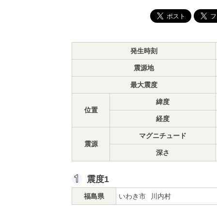
発生時刻
震源地
最大震度
緯度
位置
経度
マグニチュード
震源
深さ
震度1
福島県
いわき市
川内村